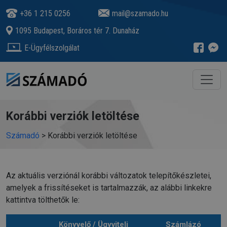
+36 1 215 0256
mail@szamado.hu
1095 Budapest, Boráros tér 7. Dunaház
E-Ügyfélszolgálat
Korábbi verziók letöltése
Számadó
>
Korábbi verziók letöltése
Az aktuális verziónál korábbi változatok telepítőkészletei,
amelyek a frissítéseket is tartalmazzák, az alábbi linkekre
kattintva tölthetők le:
Könyvelő / Ügyviteli
Számlázó