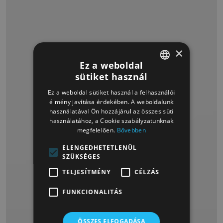
×
Tovább olvasom »
Ez a weboldal
sütiket használ
HUNGARIAN
Ez a weboldal sütiket használ a felhasználói
HUNGARIAN
élmény javítása érdekében. A weboldalunk
használatával Ön hozzájárul az összes süti
használatához, a Cookie szabályzatunknak
megfelelően.
Bővebben
ELENGEDHETETLENÜL
SZÜKSÉGES
Köszönjük, hogy velünk
TELJESÍTMÉNY
CÉLZÁS
voltál, Szefi!
FUNKCIONALITÁS
ÖSSZES ELFOGADÁSA