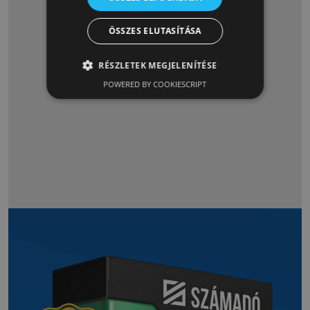
A Számadó Kft. egyik alapítója,
Csiba András novellának beillő
ÖSSZES ELUTASÍTÁSA
írásával köszönünk el Szeiffert
Lászlótól, aki
RÉSZLETEK MEGJELENÍTÉSE
POWERED BY COOKIESCRIPT
Tovább olvasom »