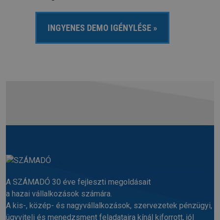
A SZÁMADÓ 30 éve fejleszti megoldásait
a hazai vállalkozások számára.
A kis-, közép- és nagyvállalkozások, szervezetek pénzügyi,
ügyviteli és menedzsment feladataira kínál kiforrott, jól