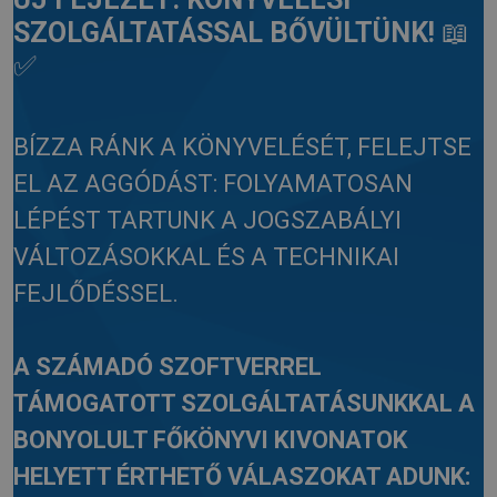
SZOLGÁLTATÁSSAL BŐVÜLTÜNK!
📖
✅
BÍZZA RÁNK A KÖNYVELÉSÉT, FELEJTSE
EL AZ AGGÓDÁST: FOLYAMATOSAN
LÉPÉST TARTUNK A JOGSZABÁLYI
VÁLTOZÁSOKKAL ÉS A TECHNIKAI
FEJLŐDÉSSEL.
A SZÁMADÓ SZOFTVERREL
TÁMOGATOTT SZOLGÁLTATÁSUNKKAL A
BONYOLULT FŐKÖNYVI KIVONATOK
HELYETT ÉRTHETŐ VÁLASZOKAT ADUNK: