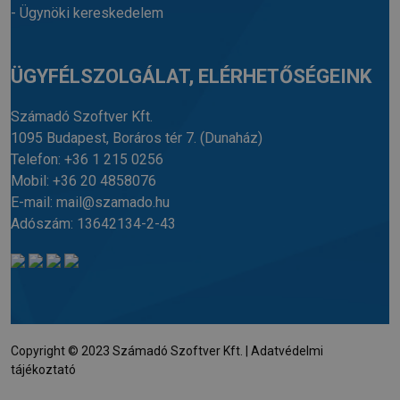
- Ügynöki kereskedelem
ÜGYFÉLSZOLGÁLAT, ELÉRHETŐSÉGEINK
Számadó Szoftver Kft.
1095 Budapest, Boráros tér 7.
(Dunaház)
Telefon:
+36 1 215 0256
Mobil:
+36 20 4858076
E-mail:
mail@szamado.hu
Adószám: 13642134-2-43
Copyright © 2023 Számadó Szoftver Kft. |
Adatvédelmi
tájékoztató