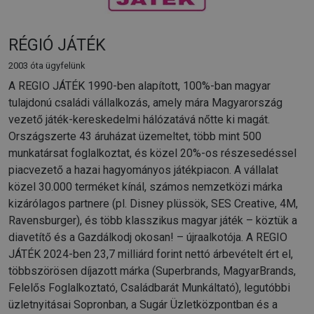
RÉGIÓ JÁTÉK
2003 óta ügyfelünk
A REGIO JÁTÉK 1990-ben alapított, 100%-ban magyar
tulajdonú családi vállalkozás, amely mára Magyarország
vezető játék-kereskedelmi hálózatává nőtte ki magát.
Országszerte 43 áruházat üzemeltet, több mint 500
munkatársat foglalkoztat, és közel 20%-os részesedéssel
piacvezető a hazai hagyományos játékpiacon. A vállalat
közel 30.000 terméket kínál, számos nemzetközi márka
kizárólagos partnere (pl. Disney plüssök, SES Creative, 4M,
Ravensburger), és több klasszikus magyar játék – köztük a
diavetítő és a Gazdálkodj okosan! – újraalkotója. A REGIO
JÁTÉK 2024-ben 23,7 milliárd forint nettó árbevételt ért el,
többszörösen díjazott márka (Superbrands, MagyarBrands,
Felelős Foglalkoztató, Családbarát Munkáltató), legutóbbi
üzletnyitásai Sopronban, a Sugár Üzletközpontban és a