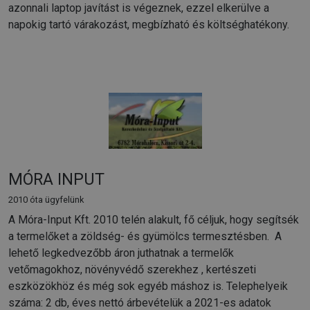
azonnali laptop javítást is végeznek, ezzel elkerülve a
napokig tartó várakozást, megbízható és költséghatékony.
MÓRA INPUT
2010 óta ügyfelünk
A Móra-Input Kft. 2010 telén alakult, fő céljuk, hogy segítsék
a termelőket a zöldség- és gyümölcs termesztésben. A
lehető legkedvezőbb áron juthatnak a termelők
vetőmagokhoz, növényvédő szerekhez , kertészeti
eszközökhöz és még sok egyéb máshoz is. Telephelyeik
száma: 2 db, éves nettó árbevételük a 2021-es adatok