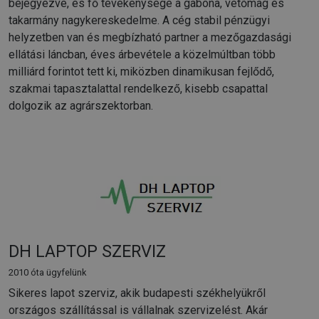
bejegyezve, és fő tevékenysége a gabona, vetőmag és
takarmány nagykereskedelme. A cég stabil pénzügyi
helyzetben van és megbízható partner a mezőgazdasági
ellátási láncban, éves árbevétele a közelmúltban több
milliárd forintot tett ki, miközben dinamikusan fejlődő,
szakmai tapasztalattal rendelkező, kisebb csapattal
dolgozik az agrárszektorban.
DH LAPTOP SZERVIZ
2010 óta ügyfelünk
Sikeres lapot szerviz, akik budapesti székhelyükről
országos szállítással is vállalnak szervizelést. Akár