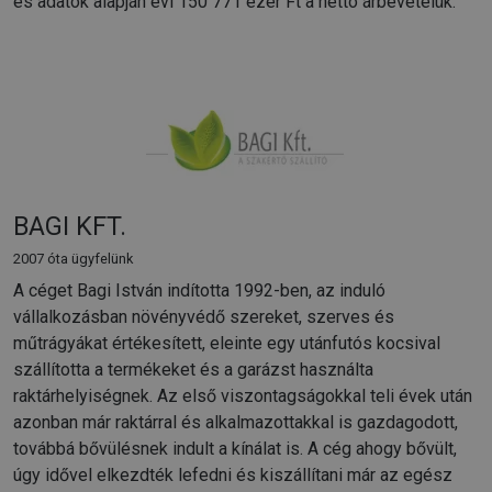
es adatok alapján évi 150 771 ezer Ft a nettó árbevételük.
BAGI KFT.
2007 óta ügyfelünk
A céget Bagi István indította 1992-ben, az induló
vállalkozásban növényvédő szereket, szerves és
műtrágyákat értékesített, eleinte egy utánfutós kocsival
szállította a termékeket és a garázst használta
raktárhelyiségnek. Az első viszontagságokkal teli évek után
azonban már raktárral és alkalmazottakkal is gazdagodott,
továbbá bővülésnek indult a kínálat is. A cég ahogy bővült,
úgy idővel elkezdték lefedni és kiszállítani már az egész