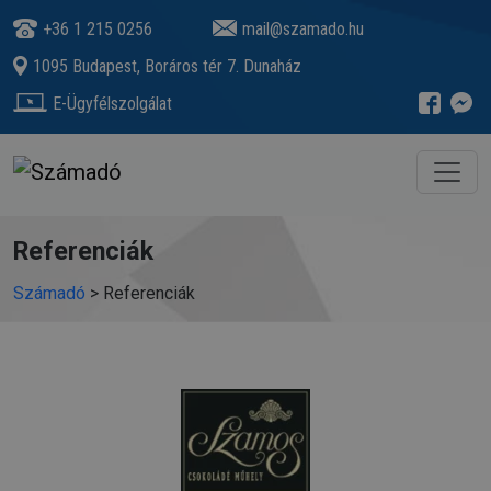
+36 1 215 0256
mail@szamado.hu
1095 Budapest, Boráros tér 7. Dunaház
E-Ügyfélszolgálat
Referenciák
Számadó
>
Referenciák