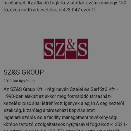
minőséget. Az állandó foglalkoztatottak száma mintegy 150
fő, éves nettó árbevételük: 5 473 047 ezer Ft.
SZ&S GROUP
2013 óta ügyfelünk
Az SZ&S Group Kft. - régi nevén Szelei és Serfőző Kft. -
1990-ben alakult az akkor még formálódó társasház-
kezelési piac által létrehívott igények alapján.A cég kezelői
szakcég, kizárólag a társasházi képviseletet,
ingatlankezelés és a facility management tevékenységi
körébe tartozó szolgáltatások nyújtásával foglalkozik. 2021-