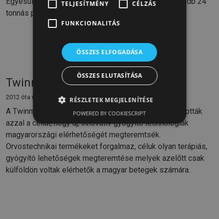
Egyesült Királyság területén belül. Flottáik száma 40 db 24
TELJESÍTMÉNY
CÉLZÁS
tonnás ponyvás nyerges szerelvényből áll.
FUNKCIONALITÁS
ÖSSZES ELFOGADÁSA
ÖSSZES ELUTASÍTÁSA
Twinmed Kft.
2012 óta ügyfelünk
RÉSZLETEK MEGJELENÍTÉSE
A Twinmed Orvosi Rendszerek Kft-t 1997-ben alapították
POWERED BY COOKIESCRIPT
azzal a céllal, hogy új, innovatív gyógyító technológiák
magyarországi elérhetőségét megteremtsék.
Orvostechnikai termékeket forgalmaz, céluk olyan terápiás,
gyógyító lehetőségek megteremtése melyek azelőtt csak
külföldön voltak elérhetők a magyar betegek számára.