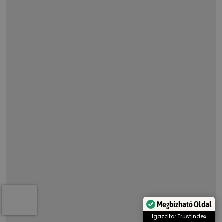
A Számadó ERP-t
választotta az MR
Közösségi Lakásalap
Az MR Közösségi Lakásalap
Közhasznú Nonprofit Kft. a
magyarországi bérlakáspiac új
szereplője, amely meghívásos
pályázat
Megbízható Oldal
Tovább olvasom »
Igazolta: Trustindex