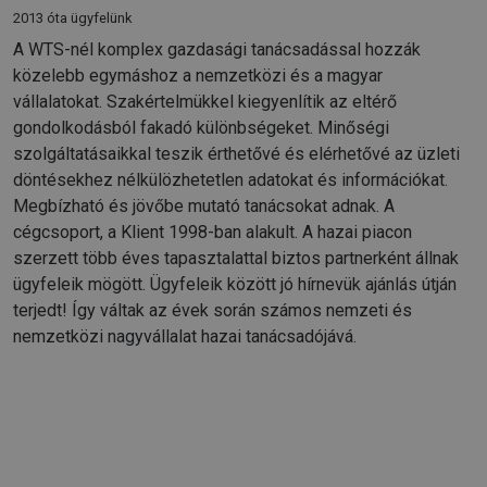
2013 óta ügyfelünk
A WTS-nél komplex gazdasági tanácsadással hozzák
közelebb egymáshoz a nemzetközi és a magyar
vállalatokat. Szakértelmükkel kiegyenlítik az eltérő
gondolkodásból fakadó különbségeket. Minőségi
szolgáltatásaikkal teszik érthetővé és elérhetővé az üzleti
döntésekhez nélkülözhetetlen adatokat és információkat.
Megbízható és jövőbe mutató tanácsokat adnak. A
cégcsoport, a Klient 1998-ban alakult. A hazai piacon
szerzett több éves tapasztalattal biztos partnerként állnak
ügyfeleik mögött. Ügyfeleik között jó hírnevük ajánlás útján
terjedt! Így váltak az évek során számos nemzeti és
nemzetközi nagyvállalat hazai tanácsadójává.