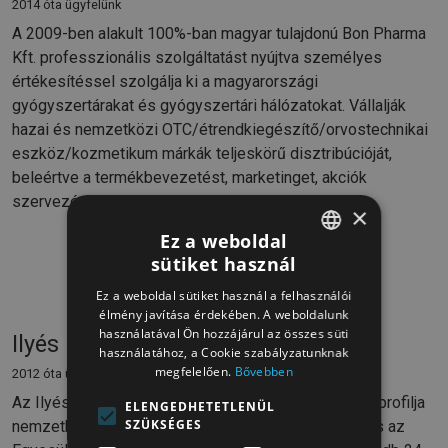
2014 óta ügyfelünk
A 2009-ben alakult 100%-ban magyar tulajdonú Bon Pharma
Kft. professzionális szolgáltatást nyújtva személyes
értékesítéssel szolgálja ki a magyarországi
gyógyszertárakat és gyógyszertári hálózatokat. Vállalják
hazai és nemzetközi OTC/étrendkiegészítő/orvostechnikai
eszköz/kozmetikum márkák teljeskörű disztribúcióját,
beleértve a termékbevezetést, marketinget, akciók
szervezését és lebonyolítását.
×
Ez a weboldal
sütiket használ
HUNGARIAN
Ez a weboldal sütiket használ a felhasználói
HUNGARIAN
élmény javítása érdekében. A weboldalunk
használatával Ön hozzájárul az összes süti
Ilyés Intertransport Kft
használatához, a Cookie szabályzatunknak
megfelelően.
Bővebben
2012 óta ügyfelünk
Az Ilyés Intertransport Kft. 2008-ban alakult meg, fő profilja
ELENGEDHETETLENÜL
SZÜKSÉGES
nemzetközi árufuvarozás közúton az Európai Unió és az