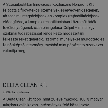
A Szociálpolitikai Innovációs Közhasznú Nonprofit Kft.
feladata a fogyatékos személyek esélyegyenlőségének,
társadalmi integrációjának és komplex (re)habilitációjának
elősegítése, a komplex rehabilitációban közreműködők
tevékenységének összehangolása. Céljait – mint nagy
szakmai tudásbázissal rendelkező módszertani
fejlesztéseket generáló, szakmai műhelyeket működtető és
felnőttképző intézmény, továbbá mint pályáztató szervezet
valósítja meg.
DELTA CLEAN Kft
2009 óta ügyfelünk
A Delta Clean Kft. több mint 20 éve működő, 100 % magyar
tulajdonú vállalkozás. Intézmények felé közel száz