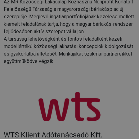
Az MR Közösségi Lakásalap Közhasznú Nonprofit Korlátolt
Felelősségű Társaság a magyarországi bérlakáspiac új
szereplője. Meglevő ingatlanportfoliójának kezelése mellett
kiemelt feladatának tartja, hogy a magyar bérlakás-rendszer
fejlődésében aktív szerepet vállaljon.
A társaság lehetőségként és fontos feladatként kezeli
modellértékű közösségi lakhatási koncepciók kidolgozását
és gyakorlatba ültetését. Munkájukat szakmai partnereikkel
együttműködve végzik.
WTS Klient Adótanácsadó Kft.