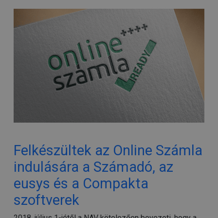
Felkészültek az Online Számla
indulására a Számadó, az
eusys és a Compakta
szoftverek
2018. július 1-jétől a NAV kötelezően bevezeti, hogy a