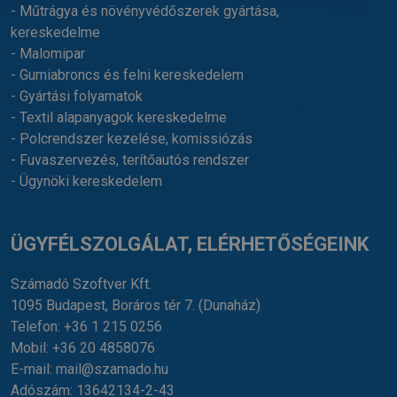
- Műtrágya és növényvédőszerek gyártása,
kereskedelme
- Malomipar
- Gumiabroncs és felni kereskedelem
- Gyártási folyamatok
- Textil alapanyagok kereskedelme
- Polcrendszer kezelése, komissiózás
- Fuvaszervezés, terítőautós rendszer
- Ügynöki kereskedelem
ÜGYFÉLSZOLGÁLAT, ELÉRHETŐSÉGEINK
Számadó Szoftver Kft.
1095 Budapest, Boráros tér 7.
(Dunaház)
Telefon:
+36 1 215 0256
Mobil:
+36 20 4858076
E-mail:
mail@szamado.hu
Adószám: 13642134-2-43