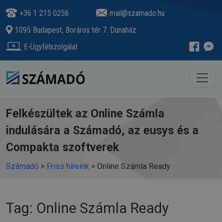
+36 1 215 0256
mail@szamado.hu
1095 Budapest, Boráros tér 7. Dunaház
E-Ügyfélszolgálat
Felkészültek az Online Számla
indulására a Számadó, az eusys és a
Compakta szoftverek
Számadó
>
Friss híreink
>
Online Számla Ready
Tag: Online Számla Ready