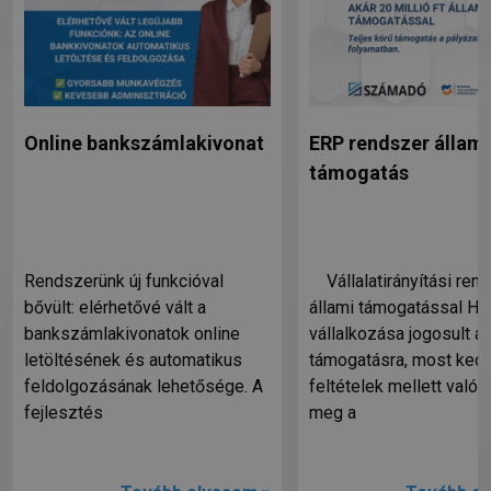
Online bankszámlakivonat
ERP rendszer állami
támogatás
Rendszerünk új funkcióval
Vállalatirányítási ren
bővült: elérhetővé vált a
állami támogatással Ha
bankszámlakivonatok online
vállalkozása jogosult ál
letöltésének és automatikus
támogatásra, most ked
feldolgozásának lehetősége. A
feltételek mellett valósí
fejlesztés
meg a