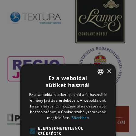
×
Ez a weboldal
sütiket használ
HUNGARIAN
Ez a weboldal sütiket használ a felhasználói
HUNGARIAN
élmény javítása érdekében. A weboldalunk
használatával Ön hozzájárul az összes süti
használatához, a Cookie szabályzatunknak
megfelelően.
Bővebben
ELENGEDHETETLENÜL
SZÜKSÉGES