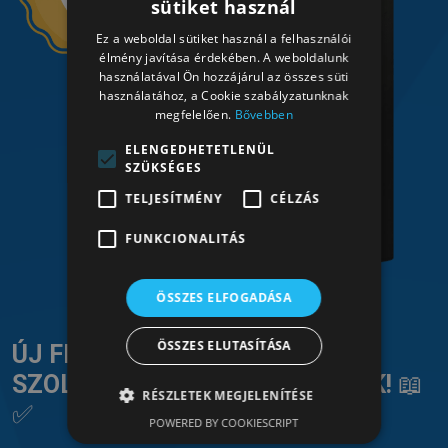
sütiket használ
HUNGARIAN
Ez a weboldal sütiket használ a felhasználói
HUNGARIAN
élmény javítása érdekében. A weboldalunk
használatával Ön hozzájárul az összes süti
használatához, a Cookie szabályzatunknak
megfelelően.
Bővebben
ELENGEDHETETLENÜL
SZÜKSÉGES
TELJESÍTMÉNY
CÉLZÁS
FUNKCIONALITÁS
ÖSSZES ELFOGADÁSA
ÖSSZES ELUTASÍTÁSA
ÚJ FEJEZET: KÖNYVELÉSI
SZOLGÁLTATÁSSAL BŐVÜLTÜNK!
📖
RÉSZLETEK MEGJELENÍTÉSE
✅
POWERED BY COOKIESCRIPT