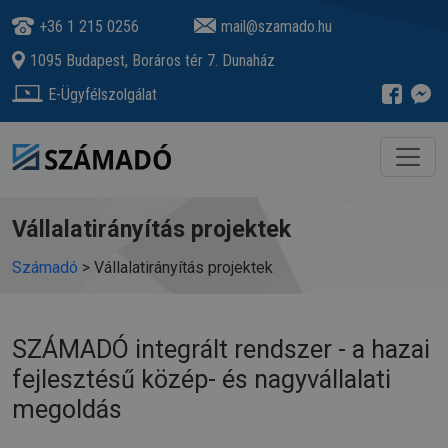
+36 1 215 0256
mail@szamado.hu
1095 Budapest, Boráros tér 7. Dunaház
E-Ügyfélszolgálat
Vállalatirányítás projektek
Számadó
>
Vállalatirányítás projektek
SZÁMADÓ integrált rendszer - a hazai
fejlesztésű közép- és nagyvállalati
megoldás