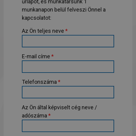
űrlapot, és munkatársunk 1
munkanapon belül felveszi Önnel a
kapcsolatot:
Az Ön teljes neve
*
E-mail címe
*
Telefonszáma
*
Az Ön által képviselt cég neve /
adószáma
*