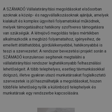
A SZÁMADÓ Vállalatirányítási megoldásokat elsősorban
azoknak a közép- és nagyvállalkozásoknak ajánljuk, amelyek
kialakult és komplex ügyviteli folyamatokkal működnek,
melyek támogatásához hatékony szoftveres támogatásra
van szükségük. A létrejövő megoldás teljes mértékben
alkalmazkodik a megbízó folyamataihoz, igényeihez, de
emellett átláthatóbbá, gördülékenyebbé, hatékonyabbá is
teszi a szervezetet. A rendszer bevezetési projekt során a
SZÁMADÓ konzulensei segítenek megtalálni a
vállalatirányítási rendszer leghatékonyabb felhasználási
lehetőségeit. A több telephelyes, esetleg távmunkásokkal
dolgozó, illetve gyakran utazó munkatársakat foglalkoztató
szervezetek is jól használhatják a megoldásokat, hiszen
többféle lehetőség nyílik a különböző telephelyek és
munkatársak egy rendszerbe kapcsolására.