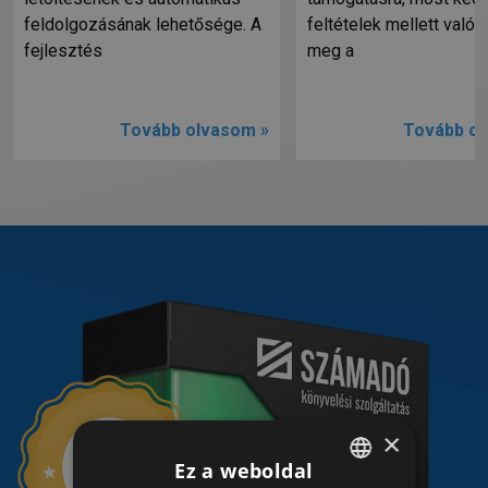
feldolgozásának lehetősége. A
feltételek mellett valósí
fejlesztés
meg a
Tovább olvasom »
Tovább ol
×
Ez a weboldal