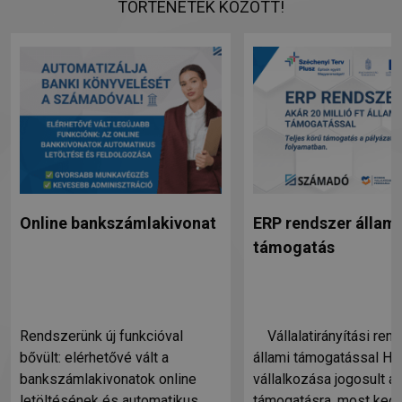
TÖRTÉNETEK KÖZÖTT!
Online bankszámlakivonat
ERP rendszer állami
támogatás
Rendszerünk új funkcióval
Vállalatirányítási ren
bővült: elérhetővé vált a
állami támogatással Ha
bankszámlakivonatok online
vállalkozása jogosult ál
letöltésének és automatikus
támogatásra, most ked