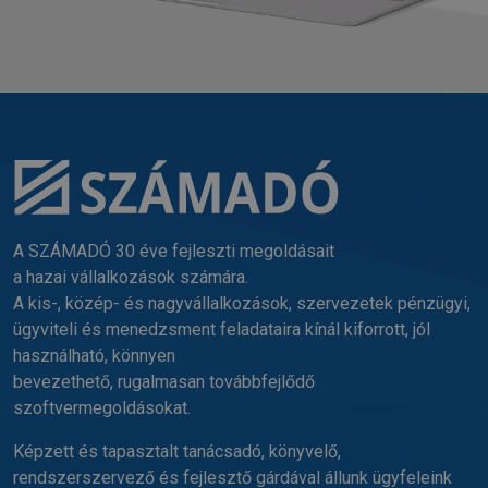
A SZÁMADÓ 30 éve fejleszti megoldásait
a hazai vállalkozások számára.
A kis-, közép- és nagyvállalkozások, szervezetek pénzügyi,
ügyviteli és menedzsment feladataira kínál kiforrott, jól
használható, könnyen
bevezethető, rugalmasan továbbfejlődő
szoftvermegoldásokat.
Képzett és tapasztalt tanácsadó, könyvelő,
rendszerszervező és fejlesztő gárdával állunk ügyfeleink