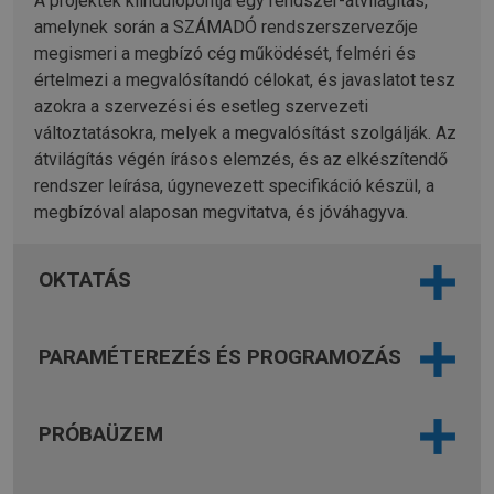
A projektek kiindulópontja egy rendszer-átvilágítás,
amelynek során a SZÁMADÓ rendszerszervezője
megismeri a megbízó cég működését, felméri és
értelmezi a megvalósítandó célokat, és javaslatot tesz
azokra a szervezési és esetleg szervezeti
változtatásokra, melyek a megvalósítást szolgálják. Az
átvilágítás végén írásos elemzés, és az elkészítendő
rendszer leírása, úgynevezett specifikáció készül, a
megbízóval alaposan megvitatva, és jóváhagyva.
OKTATÁS
PARAMÉTEREZÉS ÉS PROGRAMOZÁS
PRÓBAÜZEM