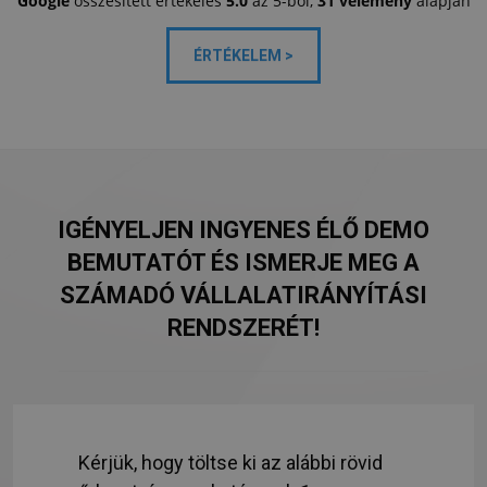
Google
összesített értékelés
5.0
az 5-ből,
31 vélemény
alapján
ÉRTÉKELEM >
IGÉNYELJEN INGYENES ÉLŐ DEMO
BEMUTATÓT ÉS ISMERJE MEG A
SZÁMADÓ VÁLLALATIRÁNYÍTÁSI
RENDSZERÉT!
Kérjük, hogy töltse ki az alábbi rövid