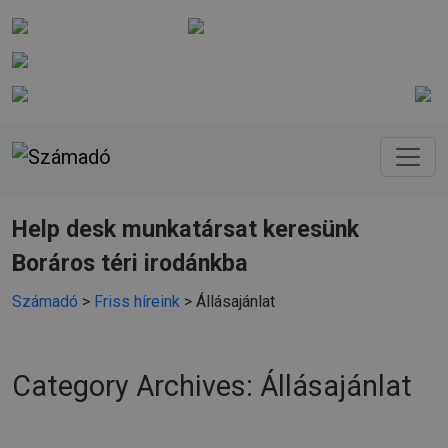
+36 1 215 0256
mail@szamado.hu
1095 Budapest, Boráros tér 7. Dunaház
E-Ügyfélszolgálat
Help desk munkatársat keresünk
Boráros téri irodánkba
Számadó
>
Friss híreink
>
Állásajánlat
Category Archives: Állásajánlat