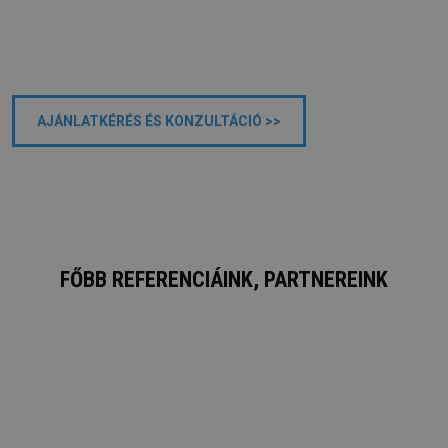
BEFEKTETÉSEI?
- HOL TARTANAK A PÉNZÜGYI MUTATÓI?
AJÁNLATKÉRÉS ÉS KONZULTÁCIÓ >>
FŐBB REFERENCIÁINK, PARTNEREINK