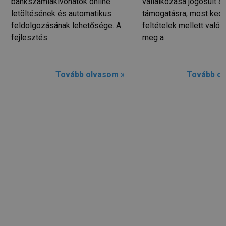
bankszámlakivonatok online
vállalkozása jogosult ál
letöltésének és automatikus
támogatásra, most ked
feldolgozásának lehetősége. A
feltételek mellett valósí
fejlesztés
meg a
Tovább olvasom »
Tovább ol
ÚJ FEJEZET: KÖNYVELÉSI
SZOLGÁLTATÁSSAL BŐVÜLTÜNK!
📖
✅