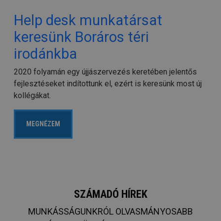
Help desk munkatársat
keresünk Boráros téri
irodánkba
2020 folyamán egy újjászervezés keretében jelentős
fejlesztéseket indítottunk el, ezért is keresünk most új
kollégákat.
MEGNÉZEM
SZÁMADÓ HÍREK
MUNKÁSSÁGUNKRÓL OLVASMÁNYOSABB