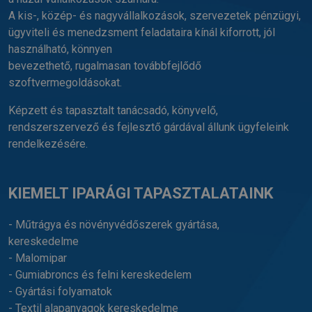
A kis-, közép- és nagyvállalkozások, szervezetek pénzügyi,
ügyviteli és menedzsment feladataira kínál kiforrott, jól
használható, könnyen
bevezethető, rugalmasan továbbfejlődő
szoftvermegoldásokat.
Képzett és tapasztalt tanácsadó, könyvelő,
rendszerszervező és fejlesztő gárdával állunk ügyfeleink
rendelkezésére.
KIEMELT IPARÁGI TAPASZTALATAINK
- Műtrágya és növényvédőszerek gyártása,
kereskedelme
- Malomipar
- Gumiabroncs és felni kereskedelem
- Gyártási folyamatok
- Textil alapanyagok kereskedelme