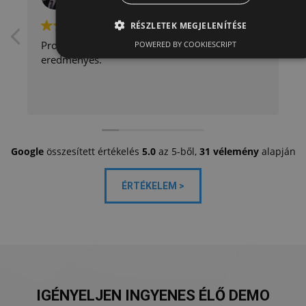
2025-06-02
RÉSZLETEK MEGJELENÍTÉSE
Profi, udvarias, segítőkész. Megbízható és
POWERED BY COOKIESCRIPT
eredményes.
Google
összesített értékelés
5.0
az 5-ből,
31 vélemény
alapján
ÉRTÉKELEM >
IGÉNYELJEN INGYENES ÉLŐ DEMO