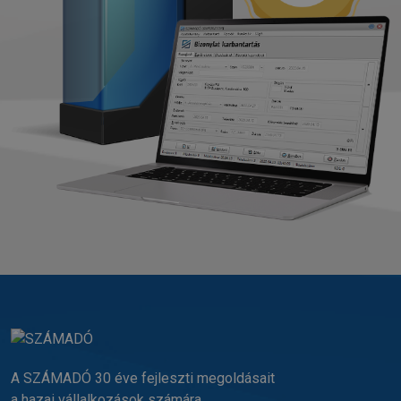
A SZÁMADÓ 30 éve fejleszti megoldásait
a hazai vállalkozások számára.