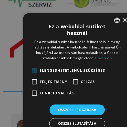
Ez a weboldal sütiket
használ
HUNGARIAN
Ez a weboldal sütiket használ a felhasználói élmény
HUNGARIAN
javítása érdekében. A weboldalunk használatával Ön
hozzájárul az összes süti használatához, a Cookie
szabályzatunknak megfelelően.
Bővebben
ELENGEDHETETLENÜL SZÜKSÉGES
TELJESÍTMÉNY
CÉLZÁS
FUNKCIONALITÁS
ÜGYFELEINK VISSZAJELZÉSEI
ÖSSZES ELFOGADÁSA
Tibor Bálint
ÖSSZES ELUTASÍTÁSA