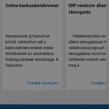
Online bankszámlakivonat
ERP rendszer állami
támogatás
Rendszerünk új funkcióval
Vállalatirányítási ren
bővült: elérhetővé vált a
állami támogatással Ha
bankszámlakivonatok online
vállalkozása jogosult ál
letöltésének és automatikus
támogatásra, most ked
feldolgozásának lehetősége. A
feltételek mellett valósí
fejlesztés
meg a
Tovább olvasom »
Tovább ol