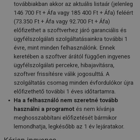
továbbiakban akkor az aktuális listaár (jelenleg
146 700 Ft + Áfa vagy 185 400 Ft + Áfa) feléért
(73.350 Ft + Áfa vagy 92.700 Ft + Áfa)
előfizethet a szoftverhez járó garanciális és
ügyfélszolgálati szolgáltatásainkra további 1
évre, mint minden felhasználónk. Ennek
keretében a szoftver árától függően ingyenes
ügyfélszolgálati percekre, hibajavításra,
szoftver frissítésre válik jogosulttá. A
szolgáltatás csomag minden évfordulókor újra
előfizethető további 1 éves időtartamra.
Ha a felhasználó nem szeretné tovább
használni a programot
és nem kívánja
meghosszabbítani előfizetését bármikor
lemondhatja, legkésőbb az 1 év lejáratakor.