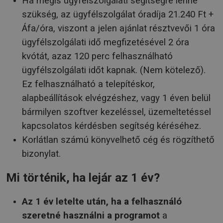
Ha mégis ügyfélszolgálati segítségre lenne
szükség, az ügyfélszolgálat óradíja 21.240 Ft +
Áfa/óra, viszont a jelen ajánlat résztvevői 1 óra
ügyfélszolgálati idő megfizetésével 2 óra
kvótát, azaz 120 perc felhasználható
ügyfélszolgálati időt kapnak. (Nem kötelező).
Ez felhasználható a telepítéskor,
alapbeállítások elvégzéshez, vagy 1 éven belül
bármilyen szoftver kezeléssel, üzemeltetéssel
kapcsolatos kérdésben segítség kéréséhez.
Korlátlan számú könyvelhető cég és rögzíthető
bizonylat.
Mi történik, ha lejár az 1 év?
Az 1 év letelte után, ha a felhasználó
szeretné használni a programot
a