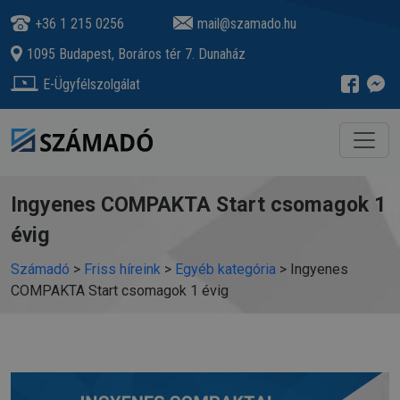
+36 1 215 0256
mail@szamado.hu
1095 Budapest, Boráros tér 7. Dunaház
E-Ügyfélszolgálat
Ingyenes COMPAKTA Start csomagok 1
évig
Számadó
>
Friss híreink
>
Egyéb kategória
>
Ingyenes
COMPAKTA Start csomagok 1 évig