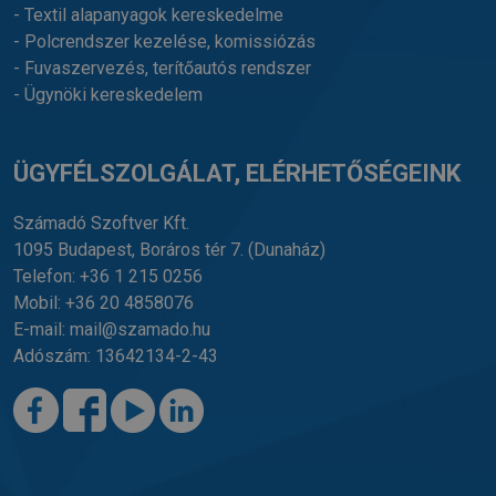
- Textil alapanyagok kereskedelme
- Polcrendszer kezelése, komissiózás
- Fuvaszervezés, terítőautós rendszer
- Ügynöki kereskedelem
ÜGYFÉLSZOLGÁLAT, ELÉRHETŐSÉGEINK
Számadó Szoftver Kft.
1095 Budapest, Boráros tér 7.
(Dunaház)
Telefon:
+36 1 215 0256
Mobil:
+36 20 4858076
E-mail:
mail@szamado.hu
Adószám: 13642134-2-43