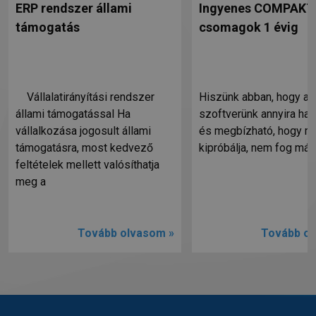
ERP rendszer állami
Ingyenes COMPAKTA
támogatás
csomagok 1 évig
Vállalatirányítási rendszer
Hiszünk abban, hogy a
állami támogatással Ha
szoftverünk annyira ha
vállalkozása jogosult állami
és megbízható, hogy mi
támogatásra, most kedvező
kipróbálja, nem fog más
feltételek mellett valósíthatja
meg a
Tovább olvasom »
Tovább ol