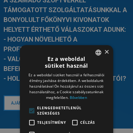
A SZÁMADÓ SZOFTVERREL
TÁMOGATOTT SZOLGÁLTATÁSUNKKAL A
BONYOLULT FŐKÖNYVI KIVONATOK
HELYETT ÉRTHETŐ VÁLASZOKAT ADUNK:
- HOGYAN NÖVELHETŐ A
PROFITABILITÁS?
×
Ez a weboldal
- VALÓBAN MEGTÉRÜLNEK A
sütiket használ
BEFEKTETÉSEI?
HUNGARIAN
Ez a weboldal sütiket használ a felhasználói
- HOL TARTANAK A PÉNZÜGYI MUTATÓI?
HUNGARIAN
élmény javítása érdekében. A weboldalunk
használatával Ön hozzájárul az összes süti
használatához, a Cookie szabályzatunknak
megfelelően.
Bővebben
AJÁNLATKÉRÉS ÉS KONZULTÁCIÓ >>
ELENGEDHETETLENÜL
SZÜKSÉGES
TELJESÍTMÉNY
CÉLZÁS