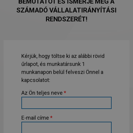
BEMUTATÓT ÉS ISMERJE MEG A
SZÁMADÓ VÁLLALATIRÁNYÍTÁSI
RENDSZERÉT!
Kérjük, hogy töltse ki az alábbi rövid
űrlapot, és munkatársunk 1
munkanapon belül felveszi Önnel a
kapcsolatot:
Az Ön teljes neve
*
E-mail címe
*