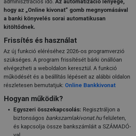
adminisztrációs idő.
Az automatizáció lényege,
hogy az „Online kivonat” gomb megnyomásával
a banki könyvelés sorai automatikusan
kitöltődnek.
Frissítés és használat
Az új funkció eléréséhez 2026-os programverzió
szükséges. A program frissítését bárki önállóan
elvégezheti a weboldalon keresztül. A funkció
működését és a beállítás lépéseit az alábbi oldalon
részletesen bemutatjuk:
Online Bankkivonat
Hogyan működik?
Egyszeri összekapcsolás:
Regisztráljon a
biztonságos
bankszamlakivonat.hu
felületen,
és kapcsolja össze bankszámláit a SZÁMADÓ-
val.