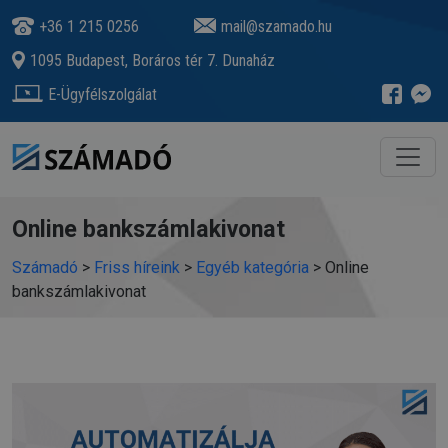
+36 1 215 0256
mail@szamado.hu
1095 Budapest, Boráros tér 7. Dunaház
E-Ügyfélszolgálat
Online bankszámlakivonat
Számadó
>
Friss híreink
>
Egyéb kategória
>
Online
bankszámlakivonat