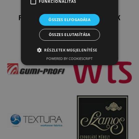
FUNKCIONALITÁS
FŐBB REFERENCIÁINK, PARTNEREINK
ÖSSZES ELFOGADÁSA
ÖSSZES ELUTASÍTÁSA
RÉSZLETEK MEGJELENÍTÉSE
POWERED BY COOKIESCRIPT