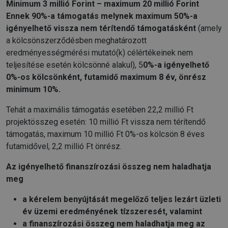
Minimum 3 millió Forint – maximum 20 millió Forint
Ennek 90%-a támogatás
melynek maximum 50%-a
igényelhető vissza nem térítendő támogatásként
(amely
a kölcsönszerződésben meghatározott
eredményességmérési mutató(k) célértékeinek nem
teljesítése esetén kölcsönné alakul), 5
0%-a igényelhető
0%-os kölcsönként, futamidő maximum 8 év,
önrész
minimum 10%.
Tehát a maximális támogatás esetében 22,2 millió Ft
projektösszeg esetén: 10 millió Ft vissza nem térítendő
támogatás, maximum 10 millió Ft 0%-os kölcsön 8 éves
futamidővel, 2,2 millió Ft önrész.
Az igényelhető finanszírozási összeg nem haladhatja
meg
a kérelem benyújtását megelőző teljes lezárt üzleti
év üzemi eredményének tízszeresét, valamint
a finanszírozási összeg nem haladhatja meg az