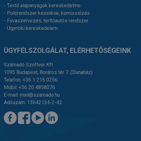
- Textil alapanyagok kereskedelme
- Polcrendszer kezelése, komissiózás
- Fuvaszervezés, terítőautós rendszer
- Ügynöki kereskedelem
ÜGYFÉLSZOLGÁLAT, ELÉRHETŐSÉGEINK
Számadó Szoftver Kft.
1095 Budapest, Boráros tér 7.
(Dunaház)
Telefon:
+36 1 215 0256
Mobil:
+36 20 4858076
E-mail:
mail@szamado.hu
Adószám: 13642134-2-43