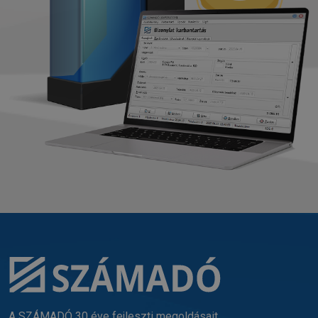
A SZÁMADÓ 30 éve fejleszti megoldásait