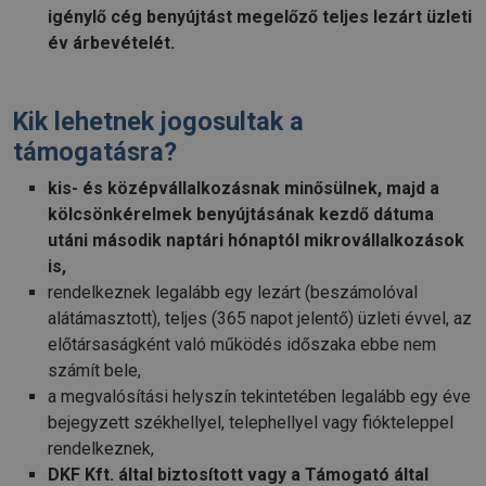
igénylő cég benyújtást megelőző teljes lezárt üzleti
év árbevételét.
Kik lehetnek jogosultak a
támogatásra?
kis- és középvállalkozásnak minősülnek, majd a
kölcsönkérelmek benyújtásának kezdő dátuma
utáni második naptári hónaptól mikrovállalkozások
is,
rendelkeznek legalább egy lezárt (beszámolóval
alátámasztott), teljes (365 napot jelentő) üzleti évvel, az
előtársaságként való működés időszaka ebbe nem
számít bele,
a megvalósítási helyszín tekintetében legalább egy éve
bejegyzett székhellyel, telephellyel vagy fiókteleppel
rendelkeznek,
DKF Kft. által biztosított vagy a Támogató által