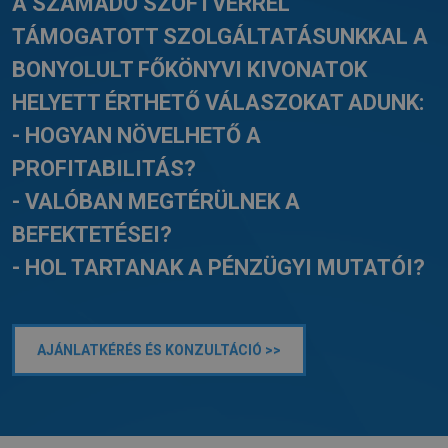
A SZÁMADÓ SZOFTVERREL
TÁMOGATOTT SZOLGÁLTATÁSUNKKAL A
BONYOLULT FŐKÖNYVI KIVONATOK
HELYETT ÉRTHETŐ VÁLASZOKAT ADUNK:
- HOGYAN NÖVELHETŐ A
PROFITABILITÁS?
- VALÓBAN MEGTÉRÜLNEK A
BEFEKTETÉSEI?
- HOL TARTANAK A PÉNZÜGYI MUTATÓI?
AJÁNLATKÉRÉS ÉS KONZULTÁCIÓ >>