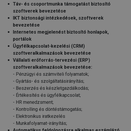
Táv- és csoportmunka támogatást biztosító
szoftverek bevezetése
IKT biztonsági intézkedések, szoftverek
bevezetése
Internetes megjelenést biztosító honlapok,
portálok
Ügyfélkapcsolat-kezelési (CRM)
szoftveralkalmazások bevezetése
Vállalati erőforrás-tervezési (ERP)
szoftveralkalmazások bevezetése:
- Pénzügyi és számviteli folyamatok;
- Gyártás- és szolgáltatásirányítás;
- Beszerzés és készletgazdálkodás;
- Értékesítés és ügyfélkapcsolat;
- HR menedzsment;
- Kontrolling és döntéstámogatás;
- Elektronikus iratkezelés
- Munkafolyamat-irányítás;
Automatikus feldolgozásra alkalmas eszámlázó