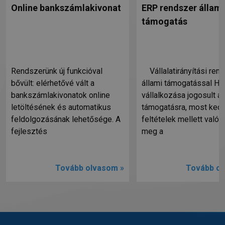
Online bankszámlakivonat
ERP rendszer állami
támogatás
Rendszerünk új funkcióval
Vállalatirányítási ren
bővült: elérhetővé vált a
állami támogatással Ha
bankszámlakivonatok online
vállalkozása jogosult ál
letöltésének és automatikus
támogatásra, most ked
feldolgozásának lehetősége. A
feltételek mellett valósí
fejlesztés
meg a
Tovább olvasom »
Tovább ol