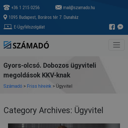
+36 1 215 0256
mail@szamado.hu
1095 Budapest, Boráros tér 7. Dunaház
E-Ügyfélszolgálat
Gyors-olcsó. Dobozos ügyviteli
megoldások KKV-knak
Számadó
>
Friss híreink
>
Ügyvitel
Category Archives: Ügyvitel