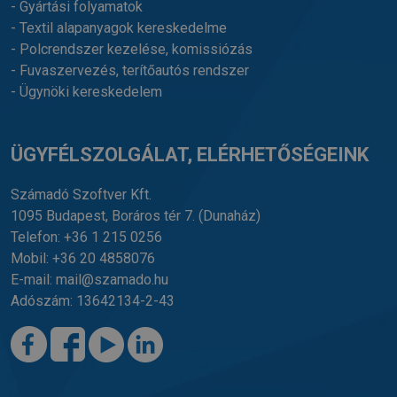
- Gyártási folyamatok
- Textil alapanyagok kereskedelme
- Polcrendszer kezelése, komissiózás
- Fuvaszervezés, terítőautós rendszer
- Ügynöki kereskedelem
ÜGYFÉLSZOLGÁLAT, ELÉRHETŐSÉGEINK
Számadó Szoftver Kft.
1095 Budapest, Boráros tér 7.
(Dunaház)
Telefon:
+36 1 215 0256
Mobil:
+36 20 4858076
E-mail:
mail@szamado.hu
Adószám: 13642134-2-43