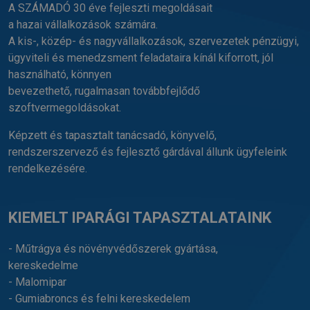
A SZÁMADÓ 30 éve fejleszti megoldásait
a hazai vállalkozások számára.
A kis-, közép- és nagyvállalkozások, szervezetek pénzügyi,
ügyviteli és menedzsment feladataira kínál kiforrott, jól
használható, könnyen
bevezethető, rugalmasan továbbfejlődő
szoftvermegoldásokat.
Képzett és tapasztalt tanácsadó, könyvelő,
rendszerszervező és fejlesztő gárdával állunk ügyfeleink
rendelkezésére.
KIEMELT IPARÁGI TAPASZTALATAINK
- Műtrágya és növényvédőszerek gyártása,
kereskedelme
- Malomipar
- Gumiabroncs és felni kereskedelem