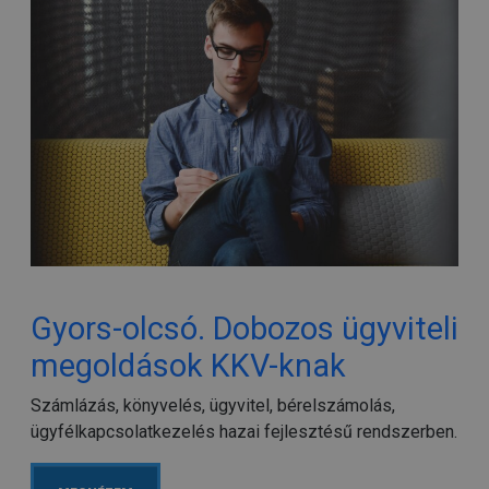
Gyors-olcsó. Dobozos ügyviteli
megoldások KKV-knak
Számlázás, könyvelés, ügyvitel, bérelszámolás,
ügyfélkapcsolatkezelés hazai fejlesztésű rendszerben.