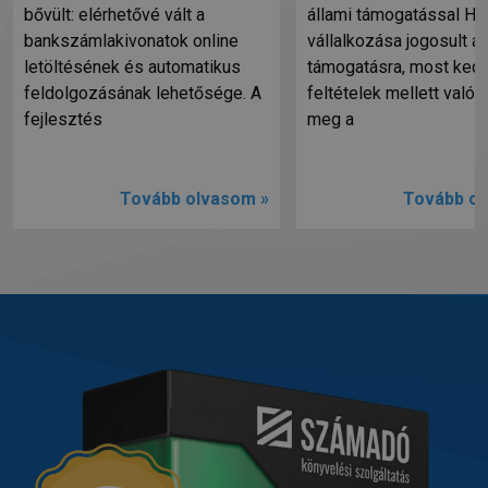
bővült: elérhetővé vált a
állami támogatással Ha
bankszámlakivonatok online
vállalkozása jogosult ál
letöltésének és automatikus
támogatásra, most ked
feldolgozásának lehetősége. A
feltételek mellett valósí
fejlesztés
meg a
Tovább olvasom »
Tovább ol