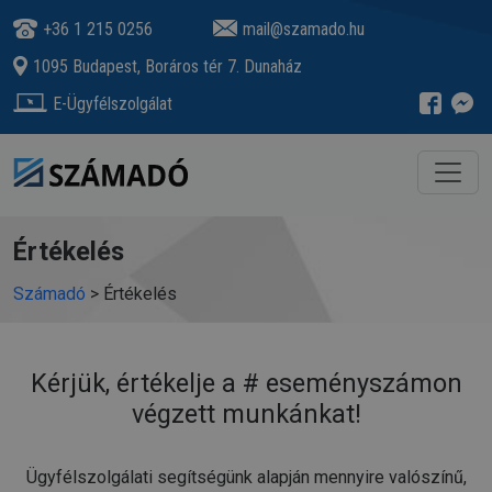
+36 1 215 0256
mail@szamado.hu
1095 Budapest, Boráros tér 7. Dunaház
E-Ügyfélszolgálat
Értékelés
Számadó
>
Értékelés
Kérjük, értékelje a #
eseményszámon
végzett munkánkat!
Ügyfélszolgálati segítségünk alapján mennyire valószínű,