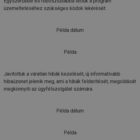
Egyszerűbbé és robosztusabbá tettük a program
üzemeltetéséhez szükséges kódok lekérését.
Példa dátum
Példa
Javítottuk a váratlan hibák kezelését, új informatívabb
hibaüzenet jelenik meg, ami a hibák felderítését, megoldását
megkönnyíti az ügyfélszolgálat számára.
Példa dátum
Példa