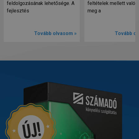
feldolgozásának lehetősége. A
feltételek mellett valósí
fejlesztés
meg a
Tovább olvasom »
Tovább ol