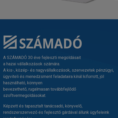
A SZÁMADÓ 30 éve fejleszti megoldásait
a hazai vállalkozások számára.
A kis-, közép- és nagyvállalkozások, szervezetek pénzügyi,
ügyviteli és menedzsment feladataira kínál kiforrott, jól
használható, könnyen
bevezethető, rugalmasan továbbfejlődő
szoftvermegoldásokat.
Képzett és tapasztalt tanácsadó, könyvelő,
rendszerszervező és fejlesztő gárdával állunk ügyfeleink