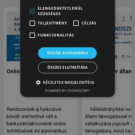
ELENGEDHETETLENÜL
SZÜKSÉGES
TELJESÍTMÉNY
CÉLZÁS
FUNKCIONALITÁS
ÖSSZES ELFOGADÁSA
ÖSSZES ELUTASÍTÁSA
Online bankszámlakivonat
ERP rendszer állami
támogatás
RÉSZLETEK MEGJELENÍTÉSE
POWERED BY COOKIESCRIPT
Rendszerünk új funkcióval
Vállalatirányítási ren
bővült: elérhetővé vált a
állami támogatással Ha
bankszámlakivonatok online
vállalkozása jogosult ál
letöltésének és automatikus
támogatásra, most ked