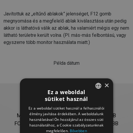
Javítottuk az „eltűnő ablakok” jelenséget, F12 gomb
megnyomása és a megfelelő ablak kiválasztása után pedig
akkor is láthatóvá válik az ablak, ha valamiért mégis egy nem
látható területre került volna. (Pl. más-más felbontású, vagy
egyszerre több monitor használata miatt.)
Példa dátum
×
Ez a weboldal
sütiket használ
HUNGARIAN
SZÁMADÓ HÍREK
Ez a weboldal sütiket használ a felhasználói
HUNGARIAN
élmény javítása érdekében. A weboldalunk
MUNKÁSSÁGUNKRÓL OLVASMÁNYOSABB
használatával Ön hozzájárul az összes süti
FORMÁBAN - BÖNGÉSSZEN A LEGFRISSEBB
használatához, a Cookie szabályzatunknak
megfelelően.
Bővebben
TÖRTÉNETEK KÖZÖTT!