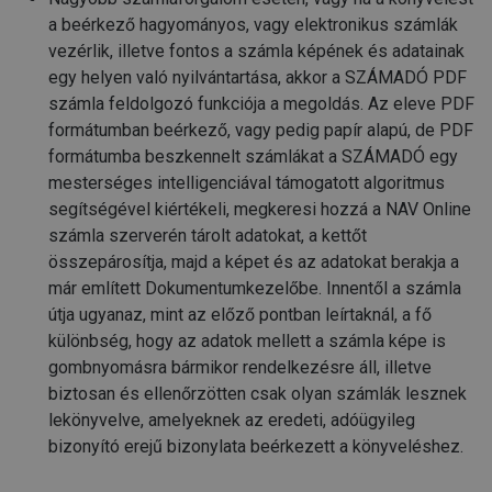
a beérkező hagyományos, vagy elektronikus számlák
vezérlik, illetve fontos a számla képének és adatainak
egy helyen való nyilvántartása, akkor a SZÁMADÓ PDF
számla feldolgozó funkciója a megoldás. Az eleve PDF
formátumban beérkező, vagy pedig papír alapú, de PDF
formátumba beszkennelt számlákat a SZÁMADÓ egy
mesterséges intelligenciával támogatott algoritmus
segítségével kiértékeli, megkeresi hozzá a NAV Online
számla szerverén tárolt adatokat, a kettőt
összepárosítja, majd a képet és az adatokat berakja a
már említett Dokumentumkezelőbe. Innentől a számla
útja ugyanaz, mint az előző pontban leírtaknál, a fő
különbség, hogy az adatok mellett a számla képe is
gombnyomásra bármikor rendelkezésre áll, illetve
biztosan és ellenőrzötten csak olyan számlák lesznek
lekönyvelve, amelyeknek az eredeti, adóügyileg
bizonyító erejű bizonylata beérkezett a könyveléshez.