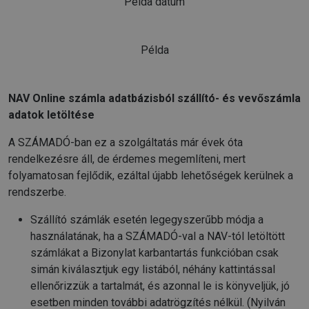
Példa dátum
Példa
NAV Online számla adatbázisból szállító- és vevőszámla
adatok letöltése
A SZÁMADÓ-ban ez a szolgáltatás már évek óta
rendelkezésre áll, de érdemes megemlíteni, mert
folyamatosan fejlődik, ezáltal újabb lehetőségek kerülnek a
rendszerbe.
Szállító számlák esetén legegyszerűbb módja a
használatának, ha a SZÁMADÓ-val a NAV-tól letöltött
számlákat a Bizonylat karbantartás funkcióban csak
simán kiválasztjuk egy listából, néhány kattintással
ellenőrizzük a tartalmát, és azonnal le is könyveljük, jó
esetben minden további adatrögzítés nélkül. (Nyilván