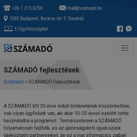
+36 1 215 0256
mail@szamado.hu
1095 Budapest, Boráros tér 7. Dunaház
E-Ügyfélszolgálat
SZÁMADÓ fejlesztések
Számadó
>
SZÁMADÓ fejlesztések
A SZÁMADÓ Kft 30 évre indult történetének köszönhetően,
sok olyan ügyfelünk van, aki akár 10-20 évvel ezelőtt vette
használatba a programot. Természetesen a SZÁMADÓ
folyamatosan fejlődik, és az újdonságokról igyekszünk
tájékoztatni partnereinket, de ez a mai információs zajban