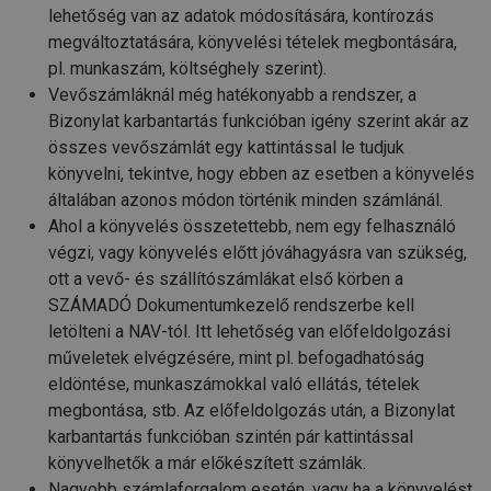
lehetőség van az adatok módosítására, kontírozás
megváltoztatására, könyvelési tételek megbontására,
pl. munkaszám, költséghely szerint).
Vevőszámláknál még hatékonyabb a rendszer, a
Bizonylat karbantartás funkcióban igény szerint akár az
összes vevőszámlát egy kattintással le tudjuk
könyvelni, tekintve, hogy ebben az esetben a könyvelés
általában azonos módon történik minden számlánál.
Ahol a könyvelés összetettebb, nem egy felhasználó
végzi, vagy könyvelés előtt jóváhagyásra van szükség,
ott a vevő- és szállítószámlákat első körben a
SZÁMADÓ Dokumentumkezelő rendszerbe kell
letölteni a NAV-tól. Itt lehetőség van előfeldolgozási
műveletek elvégzésére, mint pl. befogadhatóság
eldöntése, munkaszámokkal való ellátás, tételek
megbontása, stb. Az előfeldolgozás után, a Bizonylat
karbantartás funkcióban szintén pár kattintással
könyvelhetők a már előkészített számlák.
Nagyobb számlaforgalom esetén, vagy ha a könyvelést