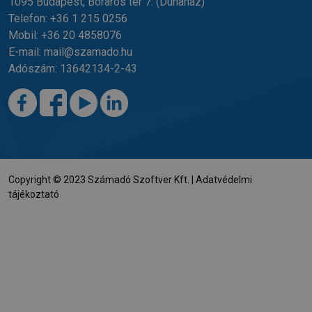
1095 Budapest, Boráros tér 7.
(Dunaház)
Telefon:
+36 1 215 0256
Mobil:
+36 20 4858076
E-mail:
mail@szamado.hu
Adószám: 13642134-2-43
Copyright © 2023 Számadó Szoftver Kft. |
Adatvédelmi
tájékoztató