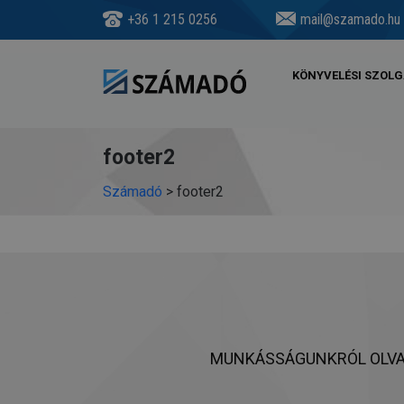
+36 1 215 0256
mail@szamado.hu
KÖNYVELÉSI SZOLG
footer2
Számadó
>
footer2
MUNKÁSSÁGUNKRÓL OLVA