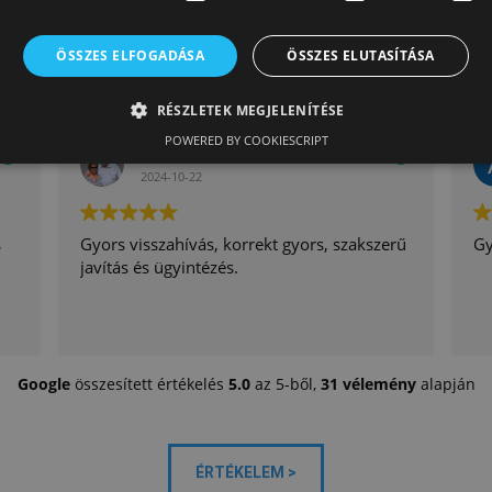
ÜGYFELEINK VISSZAJELZÉSEI
ÖSSZES ELFOGADÁSA
ÖSSZES ELUTASÍTÁSA
RÉSZLETEK MEGJELENÍTÉSE
POWERED BY COOKIESCRIPT
KÁLMÁN KECSETI
2024-10-22
s
Gyors visszahívás, korrekt gyors, szakszerű
Gy
javítás és ügyintézés.
Google
összesített értékelés
5.0
az 5-ből,
31 vélemény
alapján
ÉRTÉKELEM >