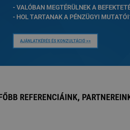
- VALÓBAN MEGTÉRÜLNEK A BEFEKTET
- HOL TARTANAK A PÉNZÜGYI MUTATÓI
AJÁNLATKÉRÉS ÉS KONZULTÁCIÓ >>
FŐBB REFERENCIÁINK, PARTNEREIN