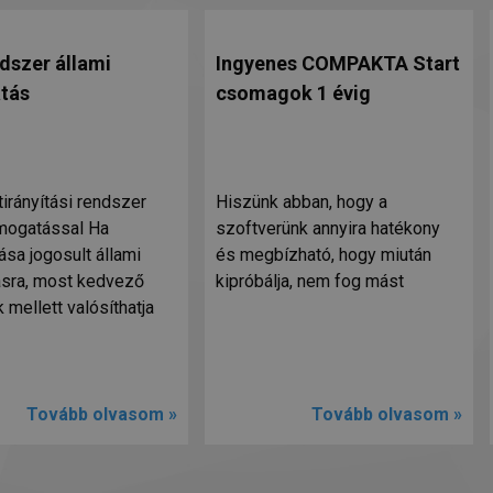
dszer állami
Ingyenes COMPAKTA Start
tás
csomagok 1 évig
irányítási rendszer
Hiszünk abban, hogy a
ámogatással Ha
szoftverünk annyira hatékony
ása jogosult állami
és megbízható, hogy miután
sra, most kedvező
kipróbálja, nem fog mást
k mellett valósíthatja
Tovább olvasom »
Tovább olvasom »