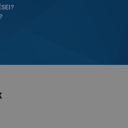
ÉSEI?
?
K