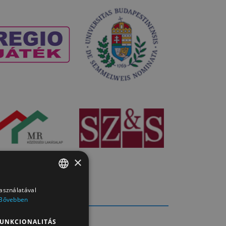
×
használatával
HUNGARIAN
Bővebben
HUNGARIAN
UNKCIONALITÁS