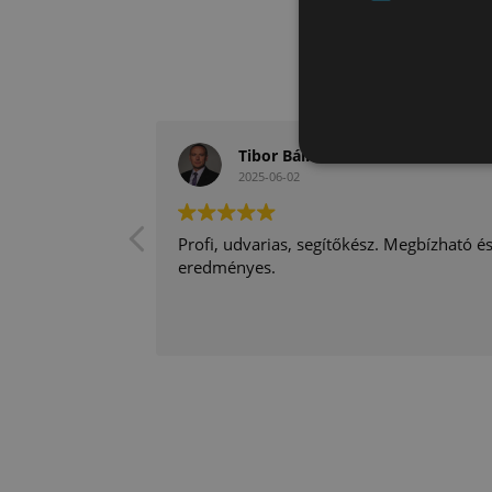
Tibor Bálint
2025-06-02
Profi, udvarias, segítőkész. Megbízható é
eredményes.