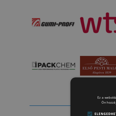
Ez a webolda
Ön hozzáj
ELENGEDHE