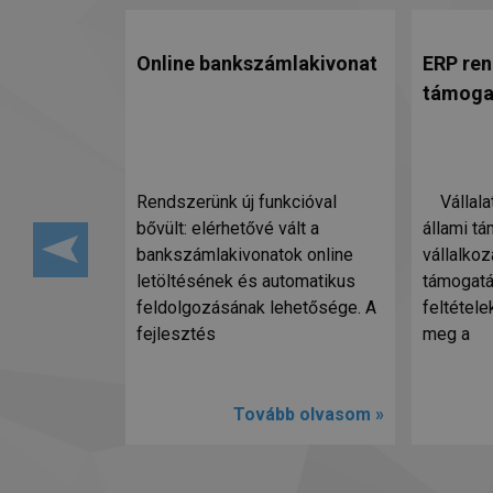
Online bankszámlakivonat
ERP ren
támoga
Rendszerünk új funkcióval
Vállalat
bővült: elérhetővé vált a
állami t
bankszámlakivonatok online
vállalkoz
letöltésének és automatikus
támogatá
feldolgozásának lehetősége. A
feltétele
fejlesztés
meg a
Tovább olvasom »