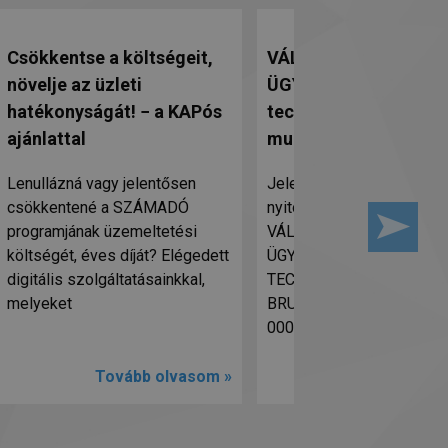
Csökkentse a költségeit,
VÁLLALATIRÁNYÍTÁS
növelje az üzleti
ÜGYVITELI RENDSZE
hatékonyságát! − a KAPós
technikai támogató
ajánlattal
munkatársat keresün
Lenullázná vagy jelentősen
Jelentkezz hozzánk az al
csökkentené a SZÁMADÓ
nyitott pozícióba:
programjának üzemeltetési
VÁLLALATIRÁNYÍTÁSI-
költségét, éves díját? Elégedett
ÜGYVITELI RENDSZER
digitális szolgáltatásainkkal,
TECHNIKAI TÁMOGATÓ!
melyeket
BRUTTÓ BÉR: 600 000- 7
000 Ft/hó MUNKA
Tovább olvasom »
Tovább olv