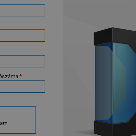
adószáma
*