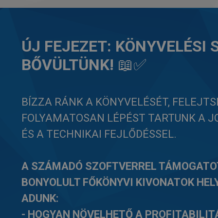
ÚJ FEJEZET: KÖNYVELÉSI
BŐVÜLTÜNK!
📖✅
BÍZZA RÁNK A KÖNYVELÉSÉT, FELEJTS
FOLYAMATOSAN LÉPÉST TARTUNK A J
ÉS A TECHNIKAI FEJLŐDÉSSEL.
A SZÁMADÓ SZOFTVERREL TÁMOGATO
BONYOLULT FŐKÖNYVI KIVONATOK HEL
ADUNK:
- HOGYAN NÖVELHETŐ A PROFITABILIT