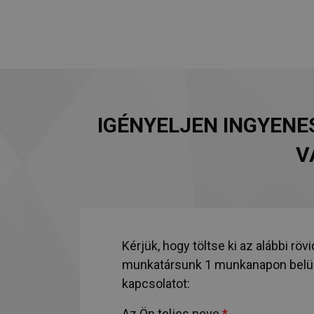
IGÉNYELJEN INGYENE
V
Kérjük, hogy töltse ki az alábbi rövi
munkatársunk 1 munkanapon belül 
kapcsolatot:
Az Ön teljes neve
*