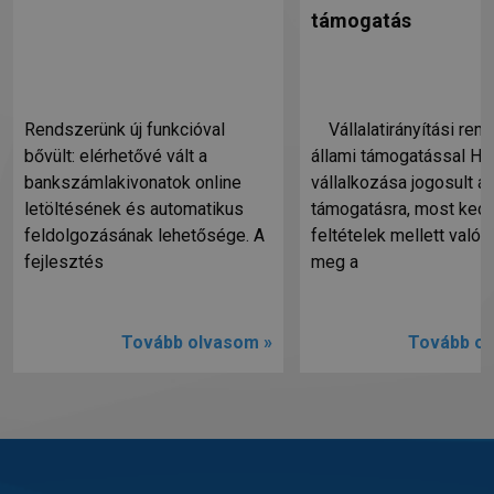
támogatás
Rendszerünk új funkcióval
Vállalatirányítási ren
bővült: elérhetővé vált a
állami támogatással Ha
bankszámlakivonatok online
vállalkozása jogosult ál
letöltésének és automatikus
támogatásra, most ked
feldolgozásának lehetősége. A
feltételek mellett valósí
fejlesztés
meg a
Tovább olvasom »
Tovább ol