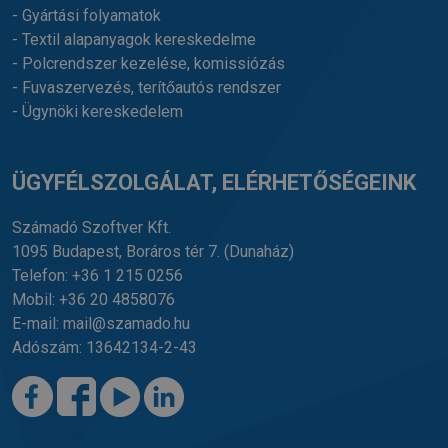
- Gyártási folyamatok
- Textil alapanyagok kereskedelme
- Polcrendszer kezelése, komissiózás
- Fuvaszervezés, terítőautós rendszer
- Ügynöki kereskedelem
ÜGYFÉLSZOLGÁLAT, ELÉRHETŐSÉGEINK
Számadó Szoftver Kft.
1095 Budapest, Boráros tér 7.
(Dunaház)
Telefon:
+36 1 215 0256
Mobil:
+36 20 4858076
E-mail:
mail@szamado.hu
Adószám: 13642134-2-43