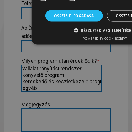
Telefonszáma
*
ÖSSZES ELFOGADÁSA
ÖSSZES 
Az Ön által képviselt cég neve /
RÉSZLETEK MEGJELENÍTÉSE
adószáma
*
POWERED BY COOKIESCRIPT
Milyen program után érdeklődik?
*
Megjegyzés