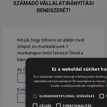
SZÁMADÓ VÁLLALATIRÁNYÍTÁSI
RENDSZERÉT!
Kérjük, hogy töltse ki az alábbi rövid
űrlapot, és munkatársunk 1
munkanapon belül felveszi Önnel a
kapcsolatot:
Ez a weboldal sütiket ha
Az Ön teljes neve
*
Ez a weboldal sütiket használ a felhasználói élmény 
weboldalunk használatával Ön hozzájárul az összes 
Cookie szabályzatunknak megfelelően.
E-mail címe
*
ELENGEDHETETLENÜL SZÜKSÉGES
CÉLZÁS
FUNKCIONALITÁS