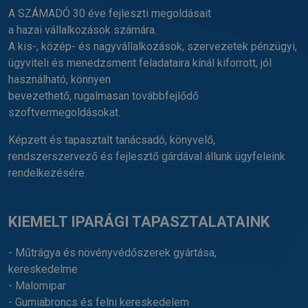
A SZÁMADÓ 30 éve fejleszti megoldásait
a hazai vállalkozások számára.
A kis-, közép- és nagyvállalkozások, szervezetek pénzügyi,
ügyviteli és menedzsment feladataira kínál kiforrott, jól
használható, könnyen
bevezethető, rugalmasan továbbfejlődő
szoftvermegoldásokat.
Képzett és tapasztalt tanácsadó, könyvelő,
rendszerszervező és fejlesztő gárdával állunk ügyfeleink
rendelkezésére.
KIEMELT IPARÁGI TAPASZTALATAINK
- Műtrágya és növényvédőszerek gyártása,
kereskedelme
- Malomipar
- Gumiabroncs és felni kereskedelem