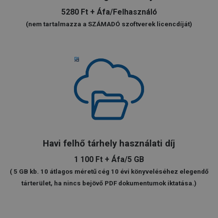
5280 Ft + Áfa/Felhasználó
(nem tartalmazza a SZÁMADÓ szoftverek licencdíját)
Havi felhő tárhely használati díj
1 100 Ft + Áfa/5 GB
( 5 GB kb. 10 átlagos méretű cég 10 évi könyveléséhez elegendő
tárterület, ha nincs bejövő PDF dokumentumok iktatása.)