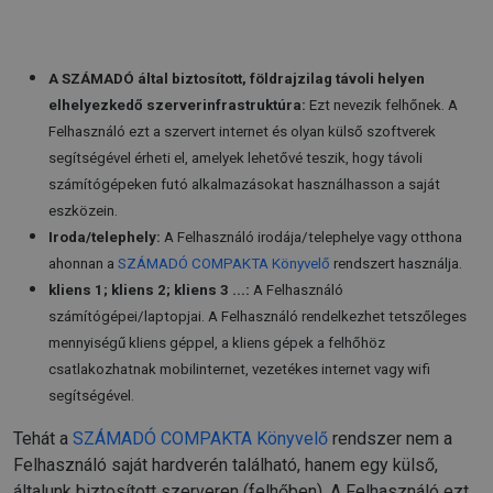
A SZÁMADÓ által biztosított, földrajzilag távoli helyen
elhelyezkedő szerverinfrastruktúra:
Ezt nevezik felhőnek. A
Felhasználó ezt a szervert internet és olyan külső szoftverek
segítségével érheti el, amelyek lehetővé teszik, hogy távoli
számítógépeken futó alkalmazásokat használhasson a saját
eszközein.
Iroda/telephely:
A Felhasználó irodája/telephelye vagy otthona
ahonnan a
SZÁMADÓ COMPAKTA Könyvelő
rendszert használja.
kliens 1; kliens 2; kliens 3 ...:
A Felhasználó
számítógépei/laptopjai. A Felhasználó rendelkezhet tetszőleges
mennyiségű kliens géppel, a kliens gépek a felhőhöz
csatlakozhatnak mobilinternet, vezetékes internet vagy wifi
segítségével.
Tehát a
SZÁMADÓ COMPAKTA Könyvelő
rendszer nem a
Felhasználó saját hardverén található, hanem egy külső,
általunk biztosított szerveren (felhőben). A Felhasználó ezt