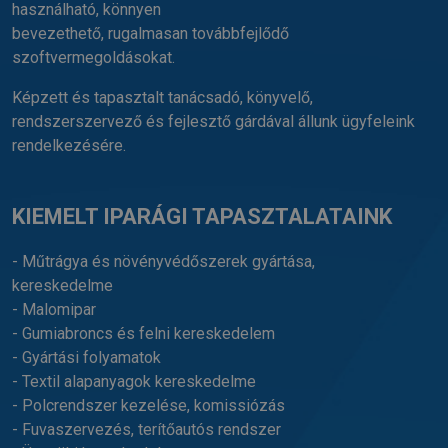
használható, könnyen
bevezethető, rugalmasan továbbfejlődő
szoftvermegoldásokat.
Képzett és tapasztalt tanácsadó, könyvelő,
rendszerszervező és fejlesztő gárdával állunk ügyfeleink
rendelkezésére.
KIEMELT IPARÁGI TAPASZTALATAINK
- Műtrágya és növényvédőszerek gyártása,
kereskedelme
- Malomipar
- Gumiabroncs és felni kereskedelem
- Gyártási folyamatok
- Textil alapanyagok kereskedelme
- Polcrendszer kezelése, komissiózás
- Fuvaszervezés, terítőautós rendszer