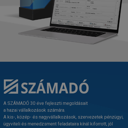
A SZÁMADÓ 30 éve fejleszti megoldásait
a hazai vállalkozások számára.
A kis-, közép- és nagyvállalkozások, szervezetek pénzügyi,
ügyviteli és menedzsment feladataira kínál kiforrott, jól