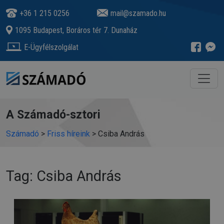
+36 1 215 0256
mail@szamado.hu
1095 Budapest, Boráros tér 7. Dunaház
E-Ügyfélszolgálat
A Számadó-sztori
Számadó
>
Friss híreink
>
Csiba András
Tag: Csiba András