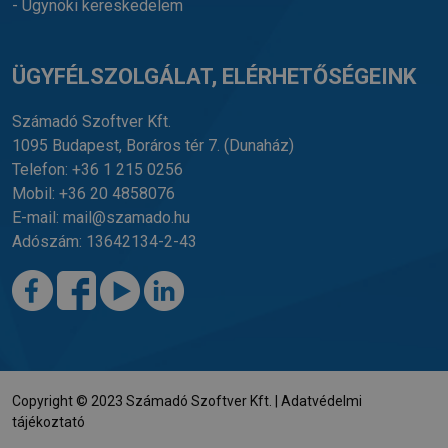
- Ügynöki kereskedelem
ÜGYFÉLSZOLGÁLAT, ELÉRHETŐSÉGEINK
Számadó Szoftver Kft.
1095 Budapest, Boráros tér 7.
(Dunaház)
Telefon:
+36 1 215 0256
Mobil:
+36 20 4858076
E-mail:
mail@szamado.hu
Adószám: 13642134-2-43
Copyright © 2023 Számadó Szoftver Kft. |
Adatvédelmi
tájékoztató