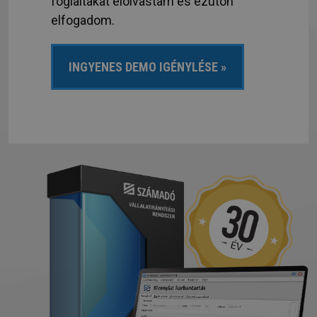
foglaltakat elolvastam és ezúton
elfogadom.