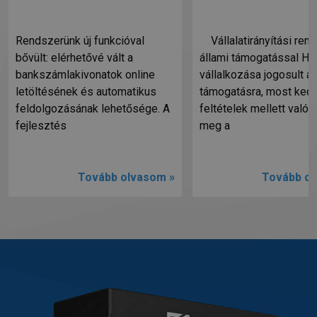
Rendszerünk új funkcióval
Vállalatirányítási ren
bővült: elérhetővé vált a
állami támogatással Ha
bankszámlakivonatok online
vállalkozása jogosult ál
letöltésének és automatikus
támogatásra, most ked
feldolgozásának lehetősége. A
feltételek mellett valósí
fejlesztés
meg a
Tovább olvasom »
Tovább ol