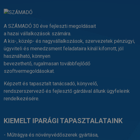
A SZÁMADÓ 30 éve fejleszti megoldásait
a hazai vállalkozások számára.
A kis-, közép- és nagyvállalkozások, szervezetek pénzügyi,
ügyviteli és menedzsment feladataira kínál kiforrott, jól
használható, könnyen
bevezethető, rugalmasan továbbfejlődő
szoftvermegoldásokat.
Képzett és tapasztalt tanácsadó, könyvelő,
rendszerszervező és fejlesztő gárdával állunk ügyfeleink
rendelkezésére.
KIEMELT IPARÁGI TAPASZTALATAINK
- Műtrágya és növényvédőszerek gyártása,