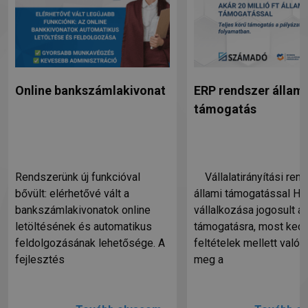
Online bankszámlakivonat
ERP rendszer állami
támogatás
Rendszerünk új funkcióval
Vállalatirányítási ren
bővült: elérhetővé vált a
állami támogatással Ha
bankszámlakivonatok online
vállalkozása jogosult ál
letöltésének és automatikus
támogatásra, most ked
feldolgozásának lehetősége. A
feltételek mellett valósí
fejlesztés
meg a