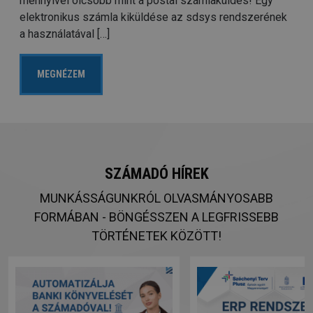
mennyivel olcsóbb mint a postai számlaküldés! Egy
elektronikus számla kiküldése az sdsys rendszerének
a használatával […]
MEGNÉZEM
SZÁMADÓ HÍREK
MUNKÁSSÁGUNKRÓL OLVASMÁNYOSABB
FORMÁBAN - BÖNGÉSSZEN A LEGFRISSEBB
TÖRTÉNETEK KÖZÖTT!