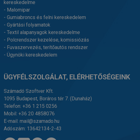
kereskedelme
- Malomipar
- Gumiabroncs és felni kereskedelem
- Gyártási folyamatok
- Textil alapanyagok kereskedelme
- Polcrendszer kezelése, komissiózás
- Fuvaszervezés, terítőautós rendszer
- Ügynöki kereskedelem
ÜGYFÉLSZOLGÁLAT, ELÉRHETŐSÉGEINK
Számadó Szoftver Kft.
1095 Budapest, Boráros tér 7.
(Dunaház)
Telefon:
+36 1 215 0256
Mobil:
+36 20 4858076
E-mail:
mail@szamado.hu
Adószám: 13642134-2-43