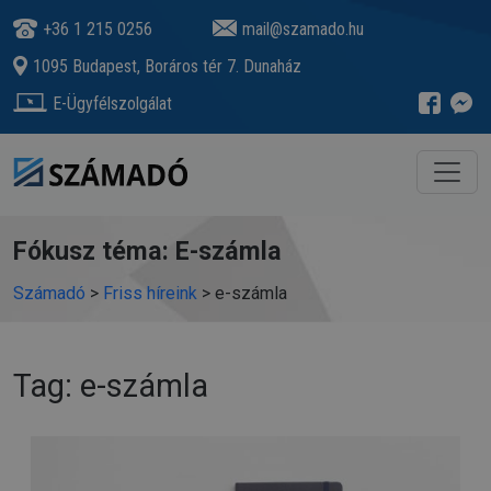
+36 1 215 0256
mail@szamado.hu
1095 Budapest, Boráros tér 7. Dunaház
E-Ügyfélszolgálat
Fókusz téma: E-számla
Számadó
>
Friss híreink
>
e-számla
Tag: e-számla