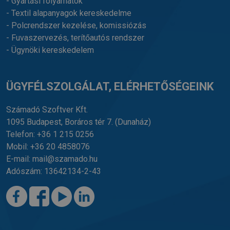
- Gyártási folyamatok
- Textil alapanyagok kereskedelme
- Polcrendszer kezelése, komissiózás
- Fuvaszervezés, terítőautós rendszer
- Ügynöki kereskedelem
ÜGYFÉLSZOLGÁLAT, ELÉRHETŐSÉGEINK
Számadó Szoftver Kft.
1095 Budapest, Boráros tér 7.
(Dunaház)
Telefon:
+36 1 215 0256
Mobil:
+36 20 4858076
E-mail:
mail@szamado.hu
Adószám: 13642134-2-43