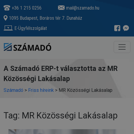
+36 1 215 0256
mail@szamado.hu
1095 Budapest, Boráros tér 7. Dunaház
E-Ügyfélszolgálat
A Számadó ERP-t választotta az MR
Közösségi Lakásalap
Számadó
>
Friss híreink
>
MR Közösségi Lakásalap
Tag: MR Közösségi Lakásalap