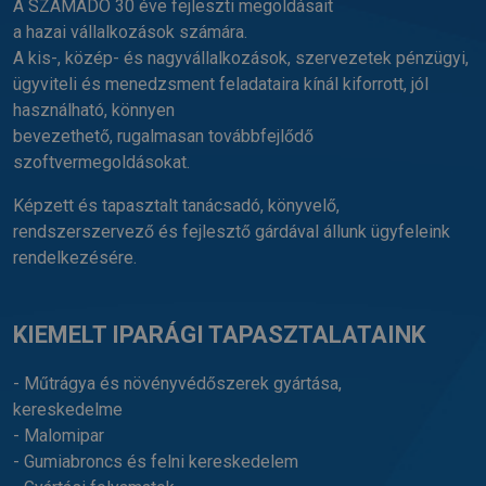
A SZÁMADÓ 30 éve fejleszti megoldásait
a hazai vállalkozások számára.
A kis-, közép- és nagyvállalkozások, szervezetek pénzügyi,
ügyviteli és menedzsment feladataira kínál kiforrott, jól
használható, könnyen
bevezethető, rugalmasan továbbfejlődő
szoftvermegoldásokat.
Képzett és tapasztalt tanácsadó, könyvelő,
rendszerszervező és fejlesztő gárdával állunk ügyfeleink
rendelkezésére.
KIEMELT IPARÁGI TAPASZTALATAINK
- Műtrágya és növényvédőszerek gyártása,
kereskedelme
- Malomipar
- Gumiabroncs és felni kereskedelem