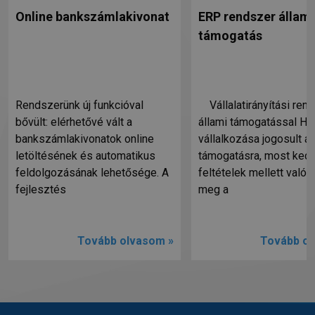
Online bankszámlakivonat
ERP rendszer állami
támogatás
Rendszerünk új funkcióval
Vállalatirányítási ren
bővült: elérhetővé vált a
állami támogatással Ha
bankszámlakivonatok online
vállalkozása jogosult ál
letöltésének és automatikus
támogatásra, most ked
feldolgozásának lehetősége. A
feltételek mellett valósí
fejlesztés
meg a
Tovább olvasom »
Tovább ol