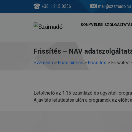
+36 1 215 0256
mail@szamado.hu
KÖNYVELÉSI SZOLGÁLTATÁ
Frissítés – NAV adatszolgáltat
Számadó
>
Friss híreink
>
Frissítés
>
Frissítés
Letölthető az 1.15 számlázó és ügyviteli progra
A javítás lefuttatása után a programok az előírt