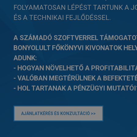
FOLYAMATOSAN LÉPÉST TARTUNK A J
ÉS A TECHNIKAI FEJLŐDÉSSEL.
A SZÁMADÓ SZOFTVERREL TÁMOGATO
BONYOLULT FŐKÖNYVI KIVONATOK HEL
ADUNK:
- HOGYAN NÖVELHETŐ A PROFITABILIT
- VALÓBAN MEGTÉRÜLNEK A BEFEKTET
- HOL TARTANAK A PÉNZÜGYI MUTATÓI
AJÁNLATKÉRÉS ÉS KONZULTÁCIÓ >>