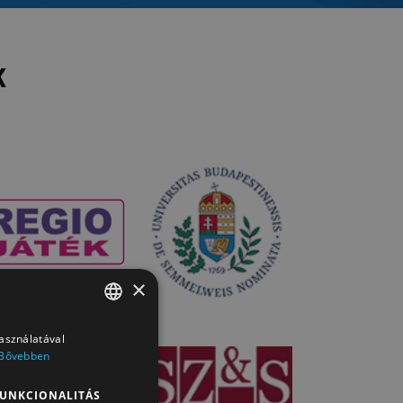
K
×
használatával
HUNGARIAN
Bővebben
HUNGARIAN
UNKCIONALITÁS