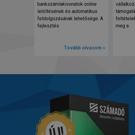
bankszámlakivonatok online
vállalkoz
letöltésének és automatikus
támogatá
feldolgozásának lehetősége. A
feltétele
fejlesztés
meg a
Tovább olvasom »