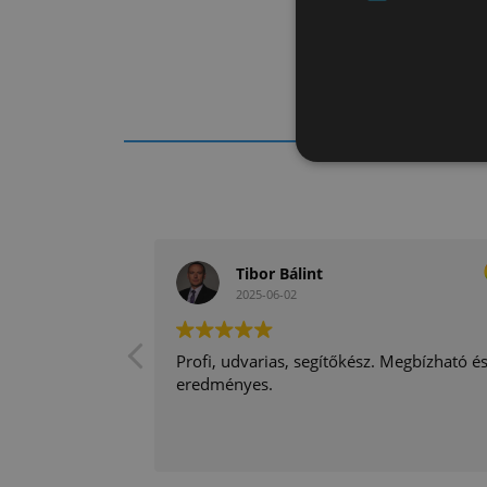
Tibor Bálint
2025-06-02
Profi, udvarias, segítőkész. Megbízható é
eredményes.