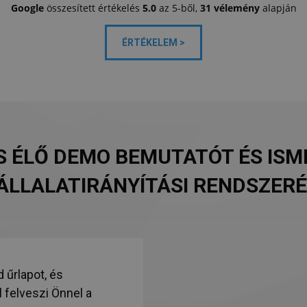
Google
összesített értékelés
5.0
az 5-ből,
31 vélemény
alapján
ÉRTÉKELEM >
S ÉLŐ DEMO BEMUTATÓT ÉS IS
ÁLLALATIRÁNYÍTÁSI RENDSZERÉ
d űrlapot, és
felveszi Önnel a