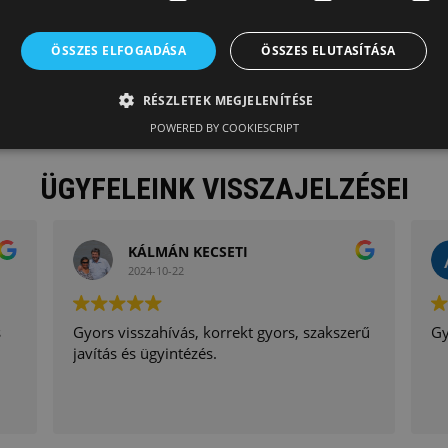
ÖSSZES ELFOGADÁSA
ÖSSZES ELUTASÍTÁSA
RÉSZLETEK MEGJELENÍTÉSE
POWERED BY COOKIESCRIPT
ÜGYFELEINK VISSZAJELZÉSEI
KÁLMÁN KECSETI
2024-10-22
s
Gyors visszahívás, korrekt gyors, szakszerű
Gy
javítás és ügyintézés.