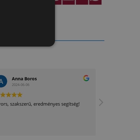
Anna Boros
Zsolt n
2024-06-06
2024-01-2
ors, szakszerű, eredményes segítség!
Gyors ügyfélszo