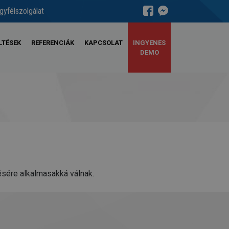
gyfélszolgálat
LTÉSEK
REFERENCIÁK
KAPCSOLAT
INGYENES
DEMO
tésére alkalmasakká válnak.