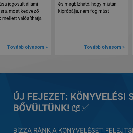
ása jogosult állami
és megbízható, hogy miután
sra, most kedvező
kipróbálja, nem fog mást
k mellett valósíthatja
Tovább olvasom »
Tovább olvasom »
ÚJ FEJEZET: KÖNYVELÉSI
BŐVÜLTÜNK!
📖✅
BÍZZA RÁNK A KÖNYVELÉSÉT, FELEJTS