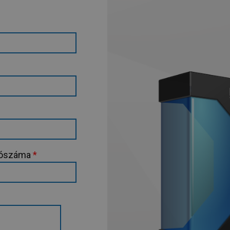
adószáma
*