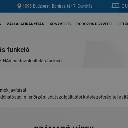
1095 Budapest, Boráros tér 7. Dunaház
E-Ü
S
VÁLLALATIRÁNYÍTÁS
KÖNYVELÉS
DOBOZOS ÜGYVITEL
LETÖ
ás funkció
 – NAV adatszolgáltatás funkció
mok javítása!
 adóhatósági ellenőrzési adatszolgáltatási kötelezettség teljesí