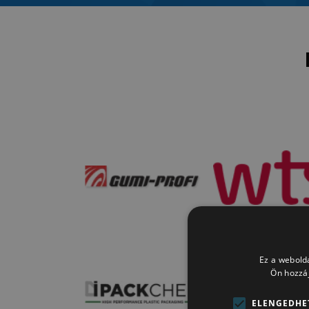
Ez a webolda
Ön hozzáj
ELENGEDHE