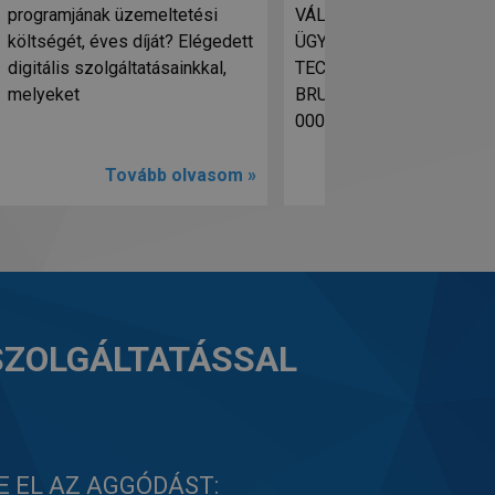
programjának üzemeltetési
VÁLLALATIRÁNYÍTÁSI-
költségét, éves díját? Elégedett
ÜGYVITELI RENDSZER
digitális szolgáltatásainkkal,
TECHNIKAI TÁMOGATÓ!
melyeket
BRUTTÓ BÉR: 600 000- 7
000 Ft/hó MUNKA
Tovább olvasom »
Tovább olv
 SZOLGÁLTATÁSSAL
E EL AZ AGGÓDÁST: