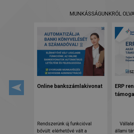
MUNKÁSSÁGUNKRÓL OLVA
Online bankszámlakivonat
ERP ren
támoga
Rendszerünk új funkcióval
Vállalat
bővült: elérhetővé vált a
állami t