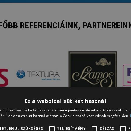
FŐBB REFERENCIÁINK, PARTNEREIN
Ez a weboldal sütiket használ
l sütiket használ a felhasználói élmény javítása érdekében. A weboldalunk 
árul az összes süti használatához, a Cookie szabályzatunknak megfelelően.
TETLENÜL SZÜKSÉGES
TELJESÍTMÉNY
CÉLZÁS
F