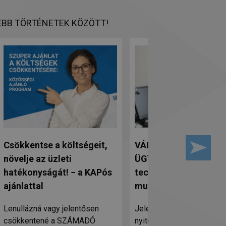
BB TÖRTÉNETEK KÖZÖTT!
Csökkentse a költségeit,
VÁLLALATIRÁNYÍTÁS
növelje az üzleti
ÜGYVITELI RENDSZE
hatékonyságát! − a KAPós
technikai támogató
ajánlattal
munkatársat keresün
Lenullázná vagy jelentősen
Jelentkezz hozzánk az al
csökkentené a SZÁMADÓ
nyitott pozícióba: