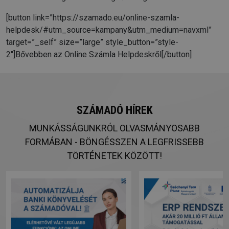
[button link=”https://szamado.eu/online-szamla-
helpdesk/#utm_source=kampany&utm_medium=navxml”
target=”_self” size=”large” style_button=”style-
2″]Bővebben az Online Számla Helpdeskről[/button]
SZÁMADÓ HÍREK
MUNKÁSSÁGUNKRÓL OLVASMÁNYOSABB
FORMÁBAN - BÖNGÉSSZEN A LEGFRISSEBB
TÖRTÉNETEK KÖZÖTT!