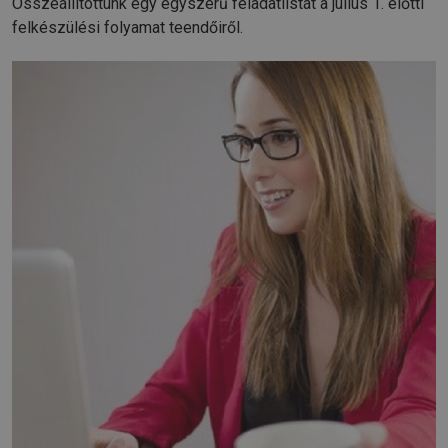
Összeállítottunk egy egyszerű feladatlistát a július 1. előtti
felkészülési folyamat teendőiről.