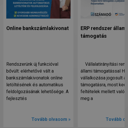
Online bankszámlakivonat
ERP rendszer állami
támogatás
Rendszerünk új funkcióval
Vállalatirányítási ren
bővült: elérhetővé vált a
állami támogatással Ha
bankszámlakivonatok online
vállalkozása jogosult ál
letöltésének és automatikus
támogatásra, most ked
feldolgozásának lehetősége. A
feltételek mellett valósí
fejlesztés
meg a
Tovább olvasom »
Tovább ol