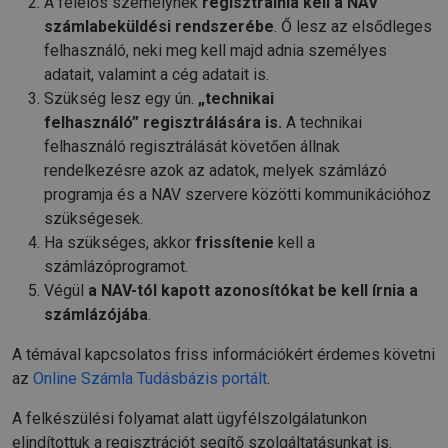
A felelős személynek
regisztrálnia kell a NAV
számlabeküldési rendszerébe
. Ő lesz az elsődleges
felhasználó, neki meg kell majd adnia személyes
adatait, valamint a cég adatait is.
Szükség lesz egy ún.
„technikai
felhasználó” regisztrálására is.
A technikai
felhasználó regisztrálását követően állnak
rendelkezésre azok az adatok, melyek számlázó
programja és a NAV szervere közötti kommunikációhoz
szükségesek.
Ha szükséges, akkor
frissítenie
kell a
számlázóprogramot.
Végül
a NAV-tól kapott azonosítókat be kell írnia a
számlázójába
.
A témával kapcsolatos friss információkért érdemes követni
az
Online Számla Tudásbázis portált
.
A felkészülési folyamat alatt ügyfélszolgálatunkon
elindítottuk a regisztrációt segítő szolgáltatásunkat is.