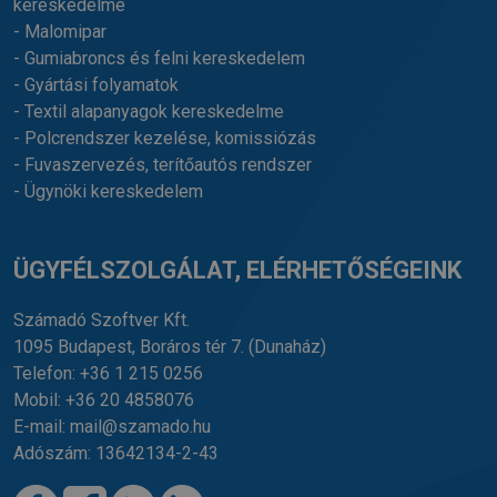
kereskedelme
- Malomipar
- Gumiabroncs és felni kereskedelem
- Gyártási folyamatok
- Textil alapanyagok kereskedelme
- Polcrendszer kezelése, komissiózás
- Fuvaszervezés, terítőautós rendszer
- Ügynöki kereskedelem
ÜGYFÉLSZOLGÁLAT, ELÉRHETŐSÉGEINK
Számadó Szoftver Kft.
1095 Budapest, Boráros tér 7.
(Dunaház)
Telefon:
+36 1 215 0256
Mobil:
+36 20 4858076
E-mail:
mail@szamado.hu
Adószám: 13642134-2-43