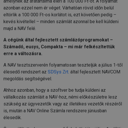
amelynek az áfatartalma eléri a 100 000 Ft-ot. A folyamat
azonban ezzel nem ér véget. Várhatóan rövid időn belül
eltörlik a 100 000 Ft-os korlátot is, ezt követően pedig –
kevés kivétellel – minden számlát azonnal be kell küldeni
majd a NAV felé.
A cégünk által fejlesztett számlázóprogramokat –
Számadó, eusys, Compakta – mi már felkészítettük
erre a változásra.
A NAV tesztszerverén folyamatosan teszteljük a július 1-től
élesedő rendszert az
SDSys Zrt.
által fejlesztett NAVCOM
megoldás segítségével.
Ahhoz azonban, hogy a szoftver be tudja küldeni az
vállalkozás számláit a NAV-hoz, némi előkészületre lesz
szükség az ügyvezetők vagy az illetékes vezetők részéről
is, miután a NAV Online Számla rendszere júniusban
élesedik.