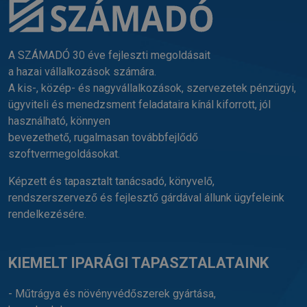
A SZÁMADÓ 30 éve fejleszti megoldásait
a hazai vállalkozások számára.
A kis-, közép- és nagyvállalkozások, szervezetek pénzügyi,
ügyviteli és menedzsment feladataira kínál kiforrott, jól
használható, könnyen
bevezethető, rugalmasan továbbfejlődő
szoftvermegoldásokat.
Képzett és tapasztalt tanácsadó, könyvelő,
rendszerszervező és fejlesztő gárdával állunk ügyfeleink
rendelkezésére.
KIEMELT IPARÁGI TAPASZTALATAINK
- Műtrágya és növényvédőszerek gyártása,