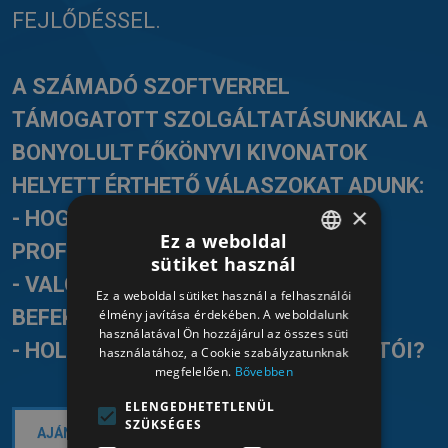
FEJLŐDÉSSEL.
A SZÁMADÓ SZOFTVERREL
TÁMOGATOTT SZOLGÁLTATÁSUNKKAL A
BONYOLULT FŐKÖNYVI KIVONATOK
HELYETT ÉRTHETŐ VÁLASZOKAT ADUNK:
×
- HOGYAN NÖVELHETŐ A
Ez a weboldal
PROFITABILITÁS?
sütiket használ
HUNGARIAN
- VALÓBAN MEGTÉRÜLNEK A
Ez a weboldal sütiket használ a felhasználói
HUNGARIAN
BEFEKTETÉSEI?
élmény javítása érdekében. A weboldalunk
használatával Ön hozzájárul az összes süti
- HOL TARTANAK A PÉNZÜGYI MUTATÓI?
használatához, a Cookie szabályzatunknak
megfelelően.
Bővebben
ELENGEDHETETLENÜL
SZÜKSÉGES
AJÁNLATKÉRÉS ÉS KONZULTÁCIÓ >>