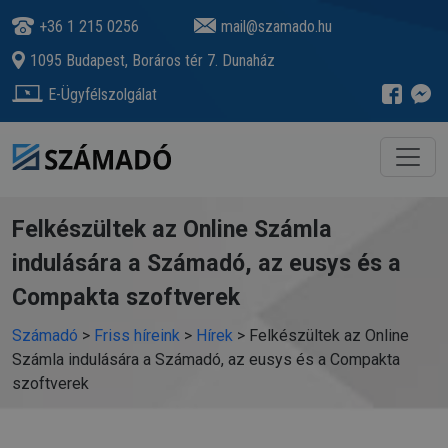
+36 1 215 0256
mail@szamado.hu
1095 Budapest, Boráros tér 7. Dunaház
E-Ügyfélszolgálat
Felkészültek az Online Számla
indulására a Számadó, az eusys és a
Compakta szoftverek
Számadó
>
Friss híreink
>
Hírek
>
Felkészültek az Online
Számla indulására a Számadó, az eusys és a Compakta
szoftverek