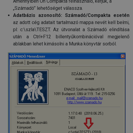
Amennyiben Ön Compakta felhasználó, kérjük, a
„Számadó” lehetőséget válassza.
Adatbázis azonosító:
Számadó/Compakta esetén
az adott cég adatait tartalmazó mappa nevét kell beírni,
pl: c:\szla\TESZT. Az útvonalat a Számadó elindítása
után a Ctrl+F12 billentyűkombinációval megjelenő
ablakban lehet kimásolni a Munka könyvtár sorból.