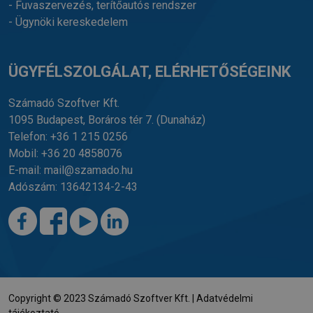
- Fuvaszervezés, terítőautós rendszer
- Ügynöki kereskedelem
ÜGYFÉLSZOLGÁLAT, ELÉRHETŐSÉGEINK
Számadó Szoftver Kft.
1095 Budapest, Boráros tér 7.
(Dunaház)
Telefon:
+36 1 215 0256
Mobil:
+36 20 4858076
E-mail:
mail@szamado.hu
Adószám: 13642134-2-43
Copyright © 2023 Számadó Szoftver Kft. |
Adatvédelmi