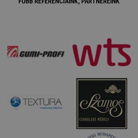
FŐBB REFERENCIÁINK, PARTNEREINK