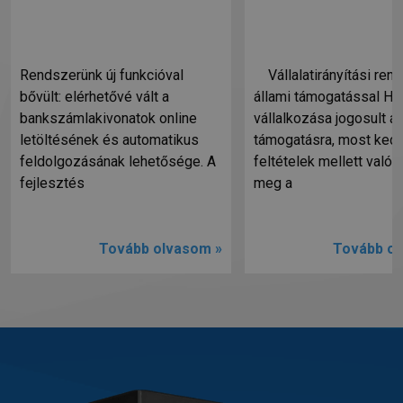
Rendszerünk új funkcióval
Vállalatirányítási ren
bővült: elérhetővé vált a
állami támogatással Ha
bankszámlakivonatok online
vállalkozása jogosult ál
letöltésének és automatikus
támogatásra, most ked
feldolgozásának lehetősége. A
feltételek mellett valósí
fejlesztés
meg a
Tovább olvasom »
Tovább ol