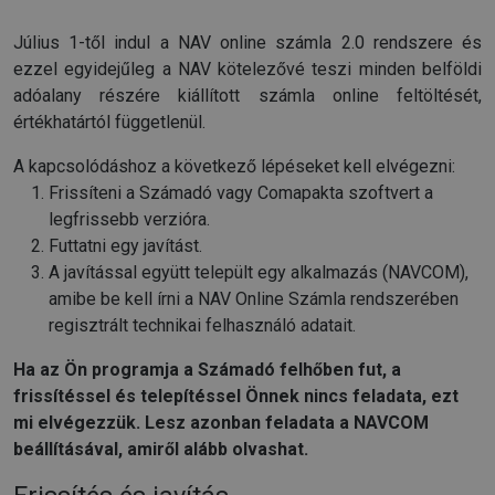
Július 1-től indul a NAV online számla 2.0 rendszere és
ezzel egyidejűleg a NAV kötelezővé teszi minden belföldi
adóalany részére kiállított számla online feltöltését,
értékhatártól függetlenül.
A kapcsolódáshoz a következő lépéseket kell elvégezni:
Frissíteni a Számadó vagy Comapakta szoftvert a
legfrissebb verzióra.
Futtatni egy javítást.
A javítással együtt települt egy alkalmazás (NAVCOM),
amibe be kell írni a NAV Online Számla rendszerében
regisztrált technikai felhasználó adatait.
Ha az Ön programja a Számadó felhőben fut, a
frissítéssel és telepítéssel Önnek nincs feladata, ezt
mi elvégezzük. Lesz azonban feladata a NAVCOM
beállításával, amiről alább olvashat.