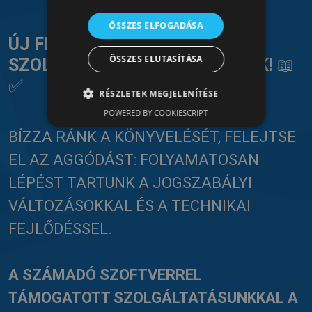
ÖSSZES ELFOGADÁSA
ÚJ FEJEZET: KÖNYVELÉSI
ÖSSZES ELUTASÍTÁSA
SZOLGÁLTATÁSSAL BŐVÜLTÜNK!
📖
✅
RÉSZLETEK MEGJELENÍTÉSE
POWERED BY COOKIESCRIPT
BÍZZA RÁNK A KÖNYVELÉSÉT, FELEJTSE
EL AZ AGGÓDÁST: FOLYAMATOSAN
LÉPÉST TARTUNK A JOGSZABÁLYI
VÁLTOZÁSOKKAL ÉS A TECHNIKAI
FEJLŐDÉSSEL.
A SZÁMADÓ SZOFTVERREL
TÁMOGATOTT SZOLGÁLTATÁSUNKKAL A