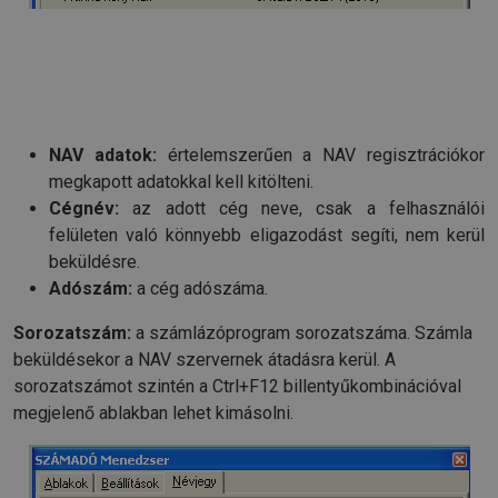
NAV adatok:
értelemszerűen a NAV regisztrációkor
megkapott adatokkal kell kitölteni.
Cégnév:
az adott cég neve, csak a felhasználói
felületen való könnyebb eligazodást segíti, nem kerül
beküldésre.
Adószám:
a cég adószáma.
Sorozatszám:
a számlázóprogram sorozatszáma. Számla
beküldésekor a NAV szervernek átadásra kerül. A
sorozatszámot szintén a Ctrl+F12 billentyűkombinációval
megjelenő ablakban lehet kimásolni.