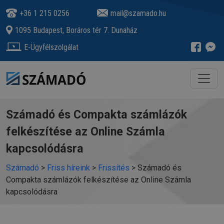
+36 1 215 0256
mail@szamado.hu
1095 Budapest, Boráros tér 7. Dunaház
E-Ügyfélszolgálat
Számadó és Compakta számlázók
felkészítése az Online Számla
kapcsolódásra
Számadó
>
Friss híreink
>
Frissítés
>
Számadó és
Compakta számlázók felkészítése az Online Számla
kapcsolódásra