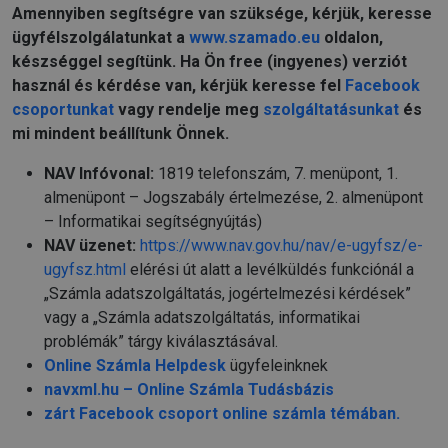
Amennyiben segítségre van szüksége, kérjük, keresse
ügyfélszolgálatunkat a
www.szamado.eu
oldalon,
készséggel segítünk. Ha Ön free (ingyenes) verziót
használ és kérdése van, kérjük keresse fel
Facebook
csoportunkat
vagy rendelje meg
szolgáltatásunkat
és
mi mindent beállítunk Önnek.
NAV Infóvonal:
1819 telefonszám, 7. menüpont, 1.
almenüpont – Jogszabály értelmezése, 2. almenüpont
– Informatikai segítségnyújtás)
NAV üzenet:
https://www.nav.gov.hu/nav/e-ugyfsz/e-
ugyfsz.html
elérési út alatt a levélküldés funkciónál a
„Számla adatszolgáltatás, jogértelmezési kérdések”
vagy a „Számla adatszolgáltatás, informatikai
problémák” tárgy kiválasztásával.
Online Számla Helpdesk
ügyfeleinknek
navxml.hu – Online Számla Tudásbázis
zárt Facebook csoport online számla témában.