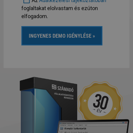
Az
Adatkezelési tájékoztatóban
foglaltakat elolvastam és ezúton
elfogadom.