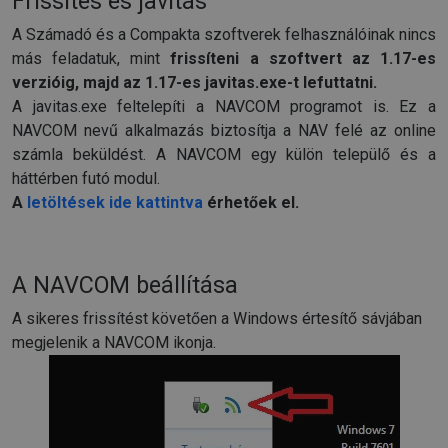
Frissítés és javítás
A Számadó és a Compakta szoftverek felhasználóinak nincs
más feladatuk, mint
frissíteni a szoftvert az 1.17-es
verzióig, majd az 1.17-es javitas.exe-t lefuttatni.
A javitas.exe feltelepíti a NAVCOM programot is. Ez a
NAVCOM nevű alkalmazás biztosítja a NAV felé az online
számla beküldést. A NAVCOM egy külön települő és a
háttérben futó modul.
A
letöltések ide kattintva
érhetőek el.
A NAVCOM beállítása
A sikeres frissítést követően a Windows értesítő sávjában
megjelenik a NAVCOM ikonja.