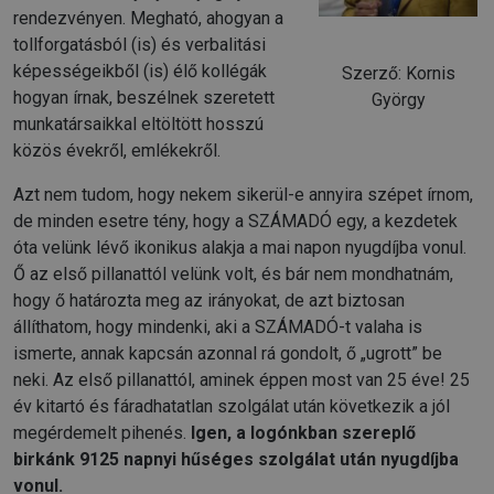
rendezvényen. Megható, ahogyan a
tollforgatásból (is) és verbalitási
képességeikből (is) élő kollégák
Szerző: Kornis
hogyan írnak, beszélnek szeretett
György
munkatársaikkal eltöltött hosszú
közös évekről, emlékekről.
Azt nem tudom, hogy nekem sikerül-e annyira szépet írnom,
de minden esetre tény, hogy a SZÁMADÓ egy, a kezdetek
óta velünk lévő ikonikus alakja a mai napon nyugdíjba vonul.
Ő az első pillanattól velünk volt, és bár nem mondhatnám,
hogy ő határozta meg az irányokat, de azt biztosan
állíthatom, hogy mindenki, aki a SZÁMADÓ-t valaha is
ismerte, annak kapcsán azonnal rá gondolt, ő „ugrott” be
neki. Az első pillanattól, aminek éppen most van 25 éve! 25
év kitartó és fáradhatatlan szolgálat után következik a jól
megérdemelt pihenés.
Igen, a logónkban szereplő
birkánk 9125 napnyi hűséges szolgálat után nyugdíjba
vonul.