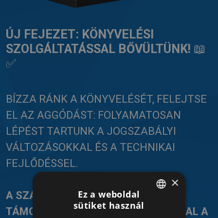
ÚJ FEJEZET: KÖNYVELÉSI
SZOLGÁLTATÁSSAL BŐVÜLTÜNK!
📖
✅
BÍZZA RÁNK A KÖNYVELÉSÉT, FELEJTSE
EL AZ AGGÓDÁST: FOLYAMATOSAN
LÉPÉST TARTUNK A JOGSZABÁLYI
VÁLTOZÁSOKKAL ÉS A TECHNIKAI
FEJLŐDÉSSEL.
×
Ez a weboldal
A SZÁMADÓ SZOFTVERREL
sütiket használ
HUNGARIAN
TÁMOGATOTT SZOLGÁLTATÁSUNKKAL A