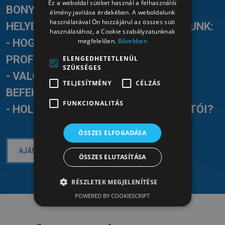
Ez a weboldal sütiket használ a felhasználói
BONYOLULT FŐKÖNYVI KIVONATOK
HUNGARIAN
élmény javítása érdekében. A weboldalunk
használatával Ön hozzájárul az összes süti
HELYETT ÉRTHETŐ VÁLASZOKAT ADUNK:
használatához, a Cookie szabályzatunknak
megfelelően.
Bővebben
- HOGYAN NÖVELHETŐ A
PROFITABILITÁS?
ELENGEDHETETLENÜL
SZÜKSÉGES
- VALÓBAN MEGTÉRÜLNEK A
TELJESÍTMÉNY
CÉLZÁS
BEFEKTETÉSEI?
FUNKCIONALITÁS
- HOL TARTANAK A PÉNZÜGYI MUTATÓI?
ÖSSZES ELFOGADÁSA
AJÁNLATKÉRÉS ÉS KONZULTÁCIÓ >>
ÖSSZES ELUTASÍTÁSA
RÉSZLETEK MEGJELENÍTÉSE
POWERED BY COOKIESCRIPT