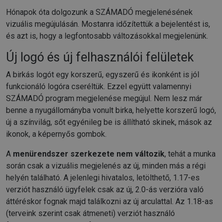
Hónapok óta dolgozunk a SZÁMADÓ megjelenésének
vizuális megújulásán. Mostanra időzítettük a bejelentést is,
és azt is, hogy a legfontosabb változásokkal megjelenünk.
Új logó és új felhasználói felületek
A birkás logót egy korszerű, egyszerű és ikonként is jól
funkcionáló logóra cseréltük. Ezzel együtt valamennyi
SZÁMADÓ program megjelenése megújul. Nem lesz már
benne a nyugállományba vonult birka, helyette korszerű logó,
új a színvilág, sőt egyénileg be is állítható skinek, mások az
ikonok, a képernyős gombok.
A
menürendszer szerkezete nem változik
, tehát a munka
során csak a vizuális megjelenés az új, minden más a régi
helyén található. A jelenlegi hivatalos, letölthető, 1.17-es
verziót használó ügyfelek csak az új, 2.0-ás verzióra való
áttéréskor fognak majd találkozni az új arculattal. Az 1.18-as
(terveink szerint csak átmeneti) verziót használó