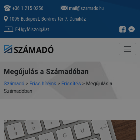
+36 1 215 0256
mail@szamado.hu
1095 Budapest, Boráros tér 7. Dunaház
E-Ügyfélszolgálat
Megújulás a Számadóban
Számadó
>
Friss híreink
>
Frissítés
>
Megújulás a
Számadóban