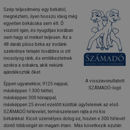
Szép teljesítmény egy birkától,
megnéztem, ilyen hosszú ideig még
egyetlen birkácska sem élt. Ő
viszont igen, és nyugdíjas korában
sem hagy el minket teljesen. Az a
48 darab plüss birka az irodánk
szekrénye tetején továbbra is ott
mosolyog ránk, és emlékeztetnek
azokra a sokakra, akik nekünk
ajándékozták őket.
A visszavonultatott
Éppen ugyanekkor, 9125 nappal,
SZÁMADÓ-logó
másképpen 1.300 héttel,
másképpen 300 hónappal,
másképpen 25 évvel ezelőtt küldtük ügyfeleinek az első
SZÁMADÓ hírlevelet, természetesen rajta a mi kis
birkánkkal. Kicsit személyes dolog ez, hiszen e 300 hírlevél
döntő többségét én magam írtam. Más következik ezután.