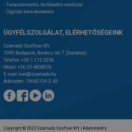
- Fuvaszervezés, terítőautós rendszer
- Ügynöki kereskedelem
ÜGYFÉLSZOLGÁLAT, ELÉRHETŐSÉGEINK
Számadó Szoftver Kft.
1095 Budapest, Boráros tér 7.
(Dunaház)
Telefon:
+36 1 215 0256
Mobil:
+36 20 4858076
E-mail:
mail@szamado.hu
Adószám: 13642134-2-43
Copyright © 2023 Számadó Szoftver Kft. |
Adatvédelmi