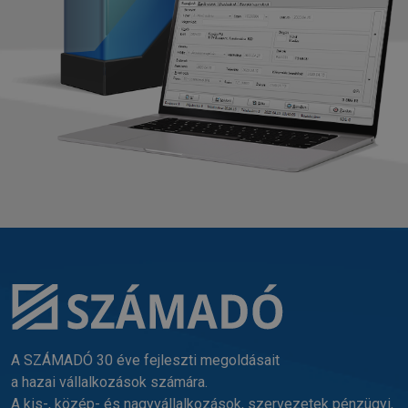
A SZÁMADÓ 30 éve fejleszti megoldásait
a hazai vállalkozások számára.
A kis-, közép- és nagyvállalkozások, szervezetek pénzügyi,