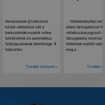
Rendszerünk új funkcióval
Vállalatirányítási ren
bővült: elérhetővé vált a
állami támogatással Ha
bankszámlakivonatok online
vállalkozása jogosult ál
letöltésének és automatikus
támogatásra, most ked
feldolgozásának lehetősége. A
feltételek mellett valósí
fejlesztés
meg a
Tovább olvasom »
Tovább ol