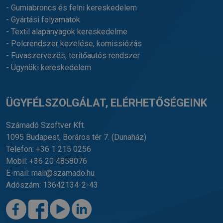
- Gumiabroncs és felni kereskedelem
- Gyártási folyamatok
- Textil alapanyagok kereskedelme
- Polcrendszer kezelése, komissiózás
- Fuvaszervezés, terítőautós rendszer
- Ügynöki kereskedelem
ÜGYFÉLSZOLGÁLAT, ELÉRHETŐSÉGEINK
Számadó Szoftver Kft.
1095 Budapest, Boráros tér 7.
(Dunaház)
Telefon:
+36 1 215 0256
Mobil:
+36 20 4858076
E-mail:
mail@szamado.hu
Adószám: 13642134-2-43