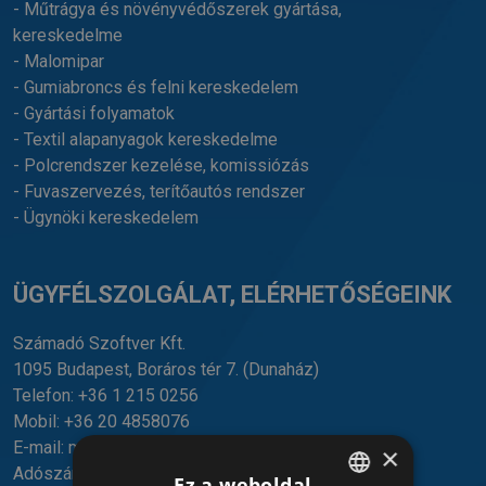
- Műtrágya és növényvédőszerek gyártása,
kereskedelme
- Malomipar
- Gumiabroncs és felni kereskedelem
- Gyártási folyamatok
- Textil alapanyagok kereskedelme
- Polcrendszer kezelése, komissiózás
- Fuvaszervezés, terítőautós rendszer
- Ügynöki kereskedelem
ÜGYFÉLSZOLGÁLAT, ELÉRHETŐSÉGEINK
Számadó Szoftver Kft.
1095 Budapest, Boráros tér 7.
(Dunaház)
Telefon:
+36 1 215 0256
Mobil:
+36 20 4858076
E-mail:
mail@szamado.hu
×
Adószám: 13642134-2-43
Ez a weboldal