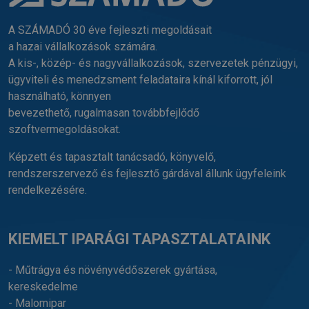
A SZÁMADÓ 30 éve fejleszti megoldásait
a hazai vállalkozások számára.
A kis-, közép- és nagyvállalkozások, szervezetek pénzügyi,
ügyviteli és menedzsment feladataira kínál kiforrott, jól
használható, könnyen
bevezethető, rugalmasan továbbfejlődő
szoftvermegoldásokat.
Képzett és tapasztalt tanácsadó, könyvelő,
rendszerszervező és fejlesztő gárdával állunk ügyfeleink
rendelkezésére.
KIEMELT IPARÁGI TAPASZTALATAINK
- Műtrágya és növényvédőszerek gyártása,
kereskedelme
- Malomipar