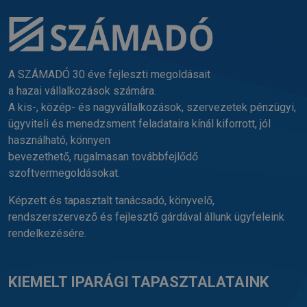
A SZÁMADÓ 30 éve fejleszti megoldásait
a hazai vállalkozások számára.
A kis-, közép- és nagyvállalkozások, szervezetek pénzügyi,
ügyviteli és menedzsment feladataira kínál kiforrott, jól
használható, könnyen
bevezethető, rugalmasan továbbfejlődő
szoftvermegoldásokat.
Képzett és tapasztalt tanácsadó, könyvelő,
rendszerszervező és fejlesztő gárdával állunk ügyfeleink
rendelkezésére.
KIEMELT IPARÁGI TAPASZTALATAINK