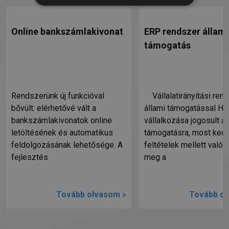
Online bankszámlakivonat
ERP rendszer állami
támogatás
Rendszerünk új funkcióval
Vállalatirányítási ren
bővült: elérhetővé vált a
állami támogatással Ha
bankszámlakivonatok online
vállalkozása jogosult ál
letöltésének és automatikus
támogatásra, most ked
feldolgozásának lehetősége. A
feltételek mellett valósí
fejlesztés
meg a
Tovább olvasom »
Tovább ol