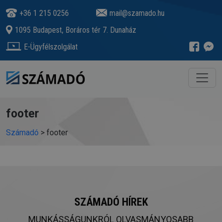
+36 1 215 0256
mail@szamado.hu
1095 Budapest, Boráros tér 7. Dunaház
E-Ügyfélszolgálat
footer
Számadó
>
footer
SZÁMADÓ HÍREK
MUNKÁSSÁGUNKRÓL OLVASMÁNYOSABB