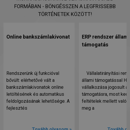
FORMÁBAN - BÖNGÉSSZEN A LEGFRISSEBB
TÖRTÉNETEK KÖZÖTT!
Online bankszámlakivonat
ERP rendszer állami
támogatás
Rendszerünk új funkcióval
Vállalatirányítási ren
bővült: elérhetővé vált a
állami támogatással Ha
bankszámlakivonatok online
vállalkozása jogosult ál
letöltésének és automatikus
támogatásra, most ked
feldolgozásának lehetősége. A
feltételek mellett valósí
fejlesztés
meg a
Tovább olvasom »
Tovább ol