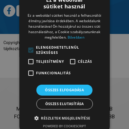
sütiket használ
HUNGARIAN
Ez a weboldal sütiket használ a felhasználói
HUNGARIAN
élmény javítása érdekében. A weboldalunk
használatával Ön hozzájárul az összes süti
használatához, a Cookie szabályzatunknak
megfelelően.
Bővebben
Copyright © 2023 Számadó Szoftver Kft. |
Adatvédelmi
ELENGEDHETETLENÜL
tájékoztató
SZÜKSÉGES
TELJESÍTMÉNY
CÉLZÁS
FUNKCIONALITÁS
ÖSSZES ELFOGADÁSA
SZÁMADÓ HÍREK
ÖSSZES ELUTASÍTÁSA
MUNKÁSSÁGUNKRÓL OLVASMÁNYOSABB
FORMÁBAN - BÖNGÉSSZEN A LEGFRISSEBB
RÉSZLETEK MEGJELENÍTÉSE
TÖRTÉNETEK KÖZÖTT!
POWERED BY COOKIESCRIPT