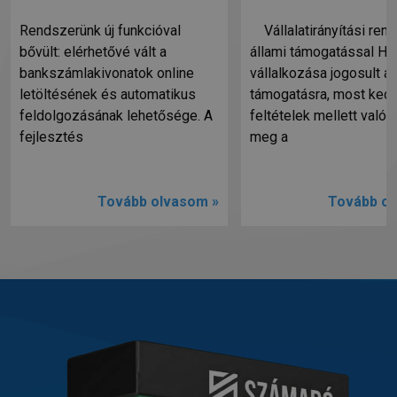
Rendszerünk új funkcióval
Vállalatirányítási ren
bővült: elérhetővé vált a
állami támogatással Ha
bankszámlakivonatok online
vállalkozása jogosult ál
letöltésének és automatikus
támogatásra, most ked
feldolgozásának lehetősége. A
feltételek mellett valósí
fejlesztés
meg a
Tovább olvasom »
Tovább ol