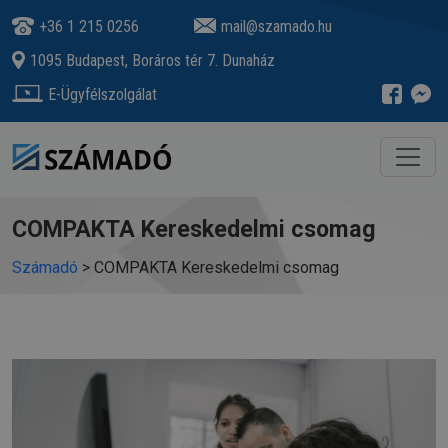
+36 1 215 0256
mail@szamado.hu
1095 Budapest, Boráros tér 7. Dunaház
E-Ügyfélszolgálat
COMPAKTA Kereskedelmi csomag
Számadó
>
COMPAKTA Kereskedelmi csomag