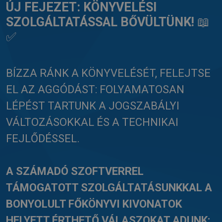
ÚJ FEJEZET: KÖNYVELÉSI
SZOLGÁLTATÁSSAL BŐVÜLTÜNK!
📖
✅
BÍZZA RÁNK A KÖNYVELÉSÉT, FELEJTSE
EL AZ AGGÓDÁST: FOLYAMATOSAN
LÉPÉST TARTUNK A JOGSZABÁLYI
VÁLTOZÁSOKKAL ÉS A TECHNIKAI
FEJLŐDÉSSEL.
A SZÁMADÓ SZOFTVERREL
TÁMOGATOTT SZOLGÁLTATÁSUNKKAL A
BONYOLULT FŐKÖNYVI KIVONATOK
HELYETT ÉRTHETŐ VÁLASZOKAT ADUNK: