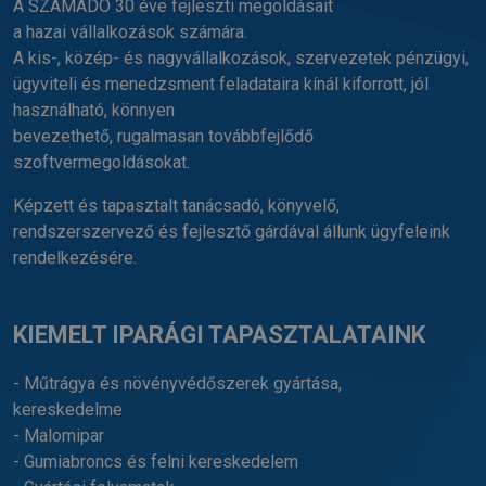
A SZÁMADÓ 30 éve fejleszti megoldásait
a hazai vállalkozások számára.
A kis-, közép- és nagyvállalkozások, szervezetek pénzügyi,
ügyviteli és menedzsment feladataira kínál kiforrott, jól
használható, könnyen
bevezethető, rugalmasan továbbfejlődő
szoftvermegoldásokat.
Képzett és tapasztalt tanácsadó, könyvelő,
rendszerszervező és fejlesztő gárdával állunk ügyfeleink
rendelkezésére.
KIEMELT IPARÁGI TAPASZTALATAINK
- Műtrágya és növényvédőszerek gyártása,
kereskedelme
- Malomipar
- Gumiabroncs és felni kereskedelem