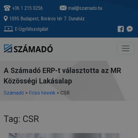
+36 1 215 0256
mail@szamado.hu
1095 Budapest, Boráros tér 7. Dunaház
E-Ügyfélszolgálat
A Számadó ERP-t választotta az MR
Közösségi Lakásalap
Számadó
>
Friss híreink
>
CSR
Tag: CSR