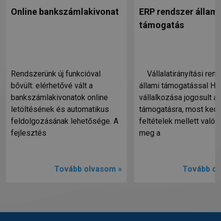
Online bankszámlakivonat
ERP rendszer állami
támogatás
Rendszerünk új funkcióval
Vállalatirányítási ren
bővült: elérhetővé vált a
állami támogatással Ha
bankszámlakivonatok online
vállalkozása jogosult ál
letöltésének és automatikus
támogatásra, most ked
feldolgozásának lehetősége. A
feltételek mellett valósí
fejlesztés
meg a
Tovább olvasom »
Tovább ol