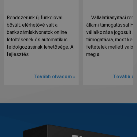
Rendszerünk új funkcióval
Vállalatirányítási ren
bővült: elérhetővé vált a
állami támogatással Ha
bankszámlakivonatok online
vállalkozása jogosult ál
letöltésének és automatikus
támogatásra, most ked
feldolgozásának lehetősége. A
feltételek mellett valósí
fejlesztés
meg a
Tovább olvasom »
Tovább ol