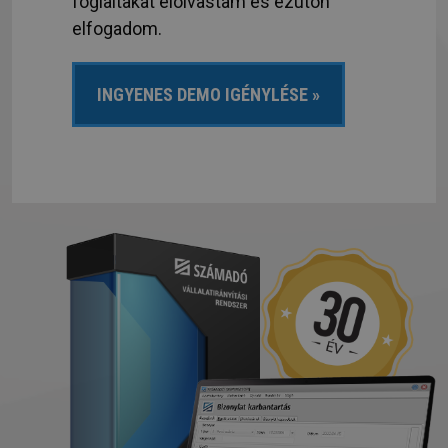
foglaltakat elolvastam és ezúton
elfogadom.