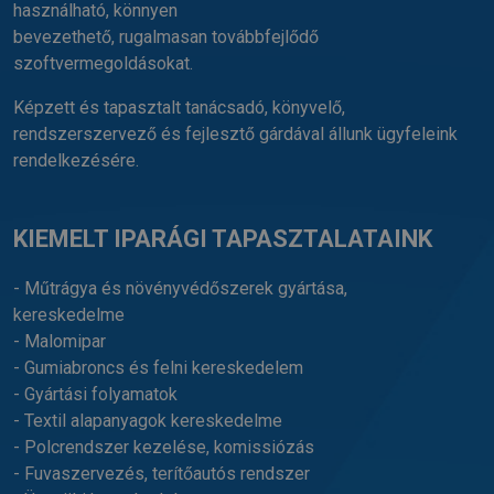
használható, könnyen
bevezethető, rugalmasan továbbfejlődő
szoftvermegoldásokat.
Képzett és tapasztalt tanácsadó, könyvelő,
rendszerszervező és fejlesztő gárdával állunk ügyfeleink
rendelkezésére.
KIEMELT IPARÁGI TAPASZTALATAINK
- Műtrágya és növényvédőszerek gyártása,
kereskedelme
- Malomipar
- Gumiabroncs és felni kereskedelem
- Gyártási folyamatok
- Textil alapanyagok kereskedelme
- Polcrendszer kezelése, komissiózás
- Fuvaszervezés, terítőautós rendszer