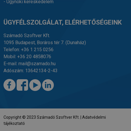
- Ügynöki kereskedelem
ÜGYFÉLSZOLGÁLAT, ELÉRHETŐSÉGEINK
Számadó Szoftver Kft.
1095 Budapest, Boráros tér 7.
(Dunaház)
Telefon:
+36 1 215 0256
Mobil:
+36 20 4858076
E-mail:
mail@szamado.hu
Adószám: 13642134-2-43
Copyright © 2023 Számadó Szoftver Kft. |
Adatvédelmi
tájékoztató