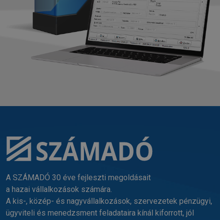
A SZÁMADÓ 30 éve fejleszti megoldásait
a hazai vállalkozások számára.
A kis-, közép- és nagyvállalkozások, szervezetek pénzügyi,
ügyviteli és menedzsment feladataira kínál kiforrott, jól