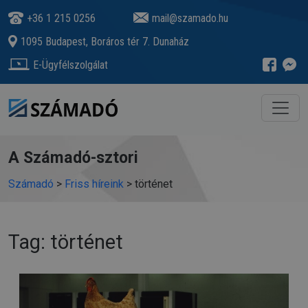
+36 1 215 0256
mail@szamado.hu
1095 Budapest, Boráros tér 7. Dunaház
E-Ügyfélszolgálat
A Számadó-sztori
Számadó
>
Friss híreink
>
történet
Tag: történet