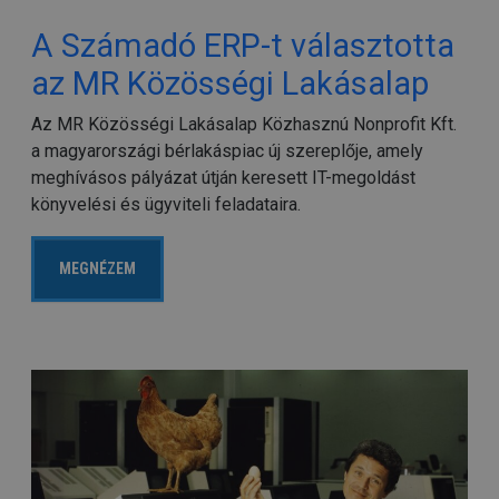
A Számadó ERP-t választotta
az MR Közösségi Lakásalap
Az MR Közösségi Lakásalap Közhasznú Nonprofit Kft.
a magyarországi bérlakáspiac új szereplője, amely
meghívásos pályázat útján keresett IT-megoldást
könyvelési és ügyviteli feladataira.
MEGNÉZEM