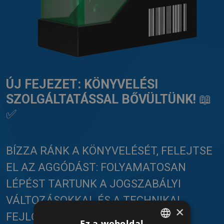
ÚJ FEJEZET: KÖNYVELÉSI
SZOLGÁLTATÁSSAL BŐVÜLTÜNK!
📖
✅
BÍZZA RÁNK A KÖNYVELÉSÉT, FELEJTSE
EL AZ AGGÓDÁST: FOLYAMATOSAN
LÉPÉST TARTUNK A JOGSZABÁLYI
VÁLTOZÁSOKKAL ÉS A TECHNIKAI
×
FEJLŐDÉSSEL.
Ez a weboldal