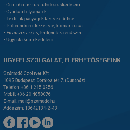
- Gumiabroncs és felni kereskedelem
- Gyártási folyamatok
- Textil alapanyagok kereskedelme
- Polcrendszer kezelése, komissiózás
- Fuvaszervezés, terítőautós rendszer
- Ügynöki kereskedelem
ÜGYFÉLSZOLGÁLAT, ELÉRHETŐSÉGEINK
Számadó Szoftver Kft.
1095 Budapest, Boráros tér 7.
(Dunaház)
Telefon:
+36 1 215 0256
Mobil:
+36 20 4858076
E-mail:
mail@szamado.hu
Adószám: 13642134-2-43