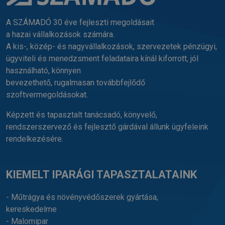
A SZÁMADÓ 30 éve fejleszti megoldásait
a hazai vállalkozások számára.
A kis-, közép- és nagyvállalkozások, szervezetek pénzügyi,
ügyviteli és menedzsment feladataira kínál kiforrott, jól
használható, könnyen
bevezethető, rugalmasan továbbfejlődő
szoftvermegoldásokat.
Képzett és tapasztalt tanácsadó, könyvelő,
rendszerszervező és fejlesztő gárdával állunk ügyfeleink
rendelkezésére.
KIEMELT IPARÁGI TAPASZTALATAINK
- Műtrágya és növényvédőszerek gyártása,
kereskedelme
- Malomipar