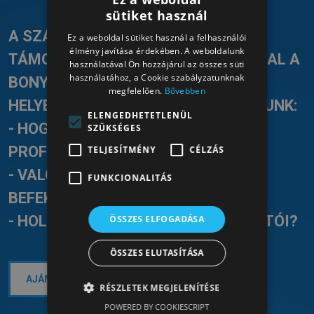
sütiket használ
HUNGARIAN
A SZÁMADÓ SZOFTVERREL
Ez a weboldal sütiket használ a felhasználói
HUNGARIAN
élmény javítása érdekében. A weboldalunk
TÁMOGATOTT SZOLGÁLTATÁSUNKKAL A
használatával Ön hozzájárul az összes süti
használatához, a Cookie szabályzatunknak
BONYOLULT FŐKÖNYVI KIVONATOK
megfelelően.
Bővebben
HELYETT ÉRTHETŐ VÁLASZOKAT ADUNK:
ELENGEDHETETLENÜL
- HOGYAN NÖVELHETŐ A
SZÜKSÉGES
PROFITABILITÁS?
TELJESÍTMÉNY
CÉLZÁS
- VALÓBAN MEGTÉRÜLNEK A
FUNKCIONALITÁS
BEFEKTETÉSEI?
- HOL TARTANAK A PÉNZÜGYI MUTATÓI?
ÖSSZES ELFOGADÁSA
ÖSSZES ELUTASÍTÁSA
AJÁNLATKÉRÉS ÉS KONZULTÁCIÓ >>
RÉSZLETEK MEGJELENÍTÉSE
POWERED BY COOKIESCRIPT