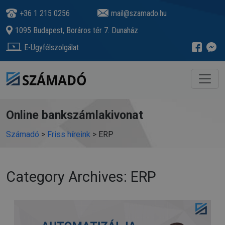
+36 1 215 0256
mail@szamado.hu
1095 Budapest, Boráros tér 7. Dunaház
E-Ügyfélszolgálat
Online bankszámlakivonat
Számadó
>
Friss híreink
>
ERP
Category Archives: ERP