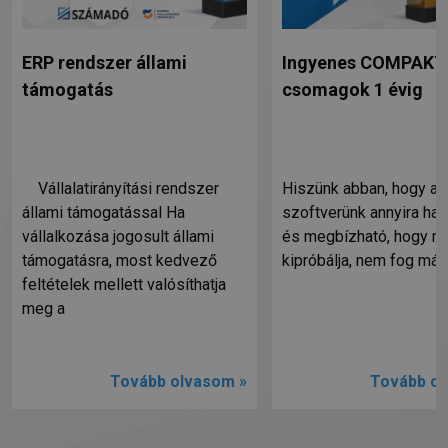
ERP rendszer állami
Ingyenes COMPAKTA
támogatás
csomagok 1 évig
Vállalatirányítási rendszer
Hiszünk abban, hogy a
állami támogatással Ha
szoftverünk annyira ha
vállalkozása jogosult állami
és megbízható, hogy mi
támogatásra, most kedvező
kipróbálja, nem fog más
feltételek mellett valósíthatja
meg a
Tovább olvasom »
Tovább ol