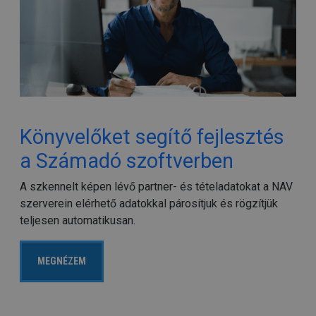
Könyvelőket segítő fejlesztés
a Számadó szoftverben
A szkennelt képen lévő partner- és tételadatokat a NAV
szerverein elérhető adatokkal párosítjuk és rögzítjük
teljesen automatikusan.
MEGNÉZEM