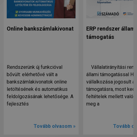
Online bankszámlakivonat
ERP rendszer állami
támogatás
Rendszerünk új funkcióval
Vállalatirányítási ren
bővült: elérhetővé vált a
állami támogatással Ha
bankszámlakivonatok online
vállalkozása jogosult ál
letöltésének és automatikus
támogatásra, most ked
feldolgozásának lehetősége. A
feltételek mellett valósí
fejlesztés
meg a
Tovább olvasom »
Tovább ol