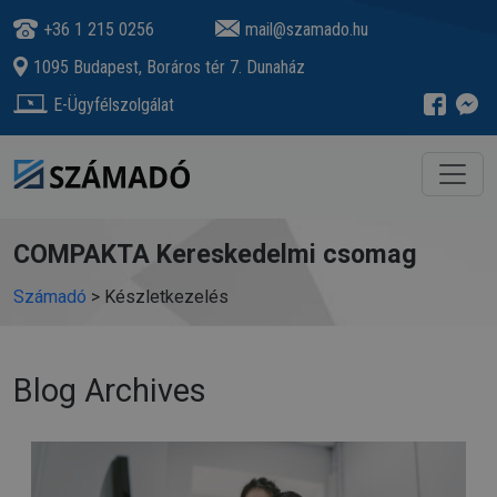
+36 1 215 0256
mail@szamado.hu
1095 Budapest, Boráros tér 7. Dunaház
E-Ügyfélszolgálat
COMPAKTA Kereskedelmi csomag
Számadó
>
Készletkezelés
Blog Archives