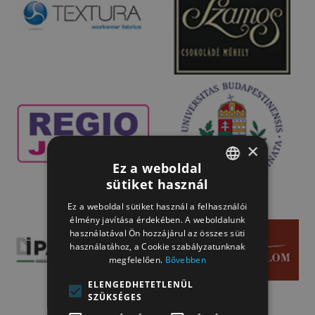
×
Ez a weboldal
sütiket használ
HUNGARIAN
Ez a weboldal sütiket használ a felhasználói
HUNGARIAN
élmény javítása érdekében. A weboldalunk
használatával Ön hozzájárul az összes süti
használatához, a Cookie szabályzatunknak
megfelelően.
Bővebben
ELENGEDHETETLENÜL
SZÜKSÉGES