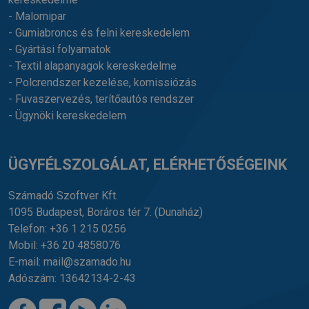
- Malomipar
- Gumiabroncs és felni kereskedelem
- Gyártási folyamatok
- Textil alapanyagok kereskedelme
- Polcrendszer kezelése, komissiózás
- Fuvaszervezés, terítőautós rendszer
- Ügynöki kereskedelem
ÜGYFÉLSZOLGÁLAT, ELÉRHETŐSÉGEINK
Számadó Szoftver Kft.
1095 Budapest, Boráros tér 7.
(Dunaház)
Telefon:
+36 1 215 0256
Mobil:
+36 20 4858076
E-mail:
mail@szamado.hu
Adószám: 13642134-2-43